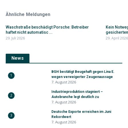
Ähnliche Meldungen
Waschstraße beschädigt Porsche: Betreiber
Kein Notweg
haftet nicht automatisc ...
gesichertem
29. Juli 2026
29. April 2026
News
BGH bestätigt Beugehaft gegen Lina E.
1
wegen verweigerter Zeugenaussage
7. August 2026
Industrieproduktion stagniert –
2
Autobranche legt deutlich zu
7. August 2026
Deutsche Exporte erreichen im Juni
3
Rekordwert
7. August 2026