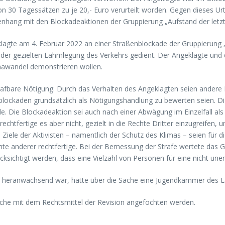
von 30 Tagessätzen zu je 20,- Euro verurteilt worden. Gegen dieses Urt
hang mit den Blockadeaktionen der Gruppierung „Aufstand der letzt
lagte am 4. Februar 2022 an einer Straßenblockade der Gruppierung „A
der gezielten Lahmlegung des Verkehrs gedient. Der Angeklagte und d
mawandel demonstrieren wollen.
afbare Nötigung. Durch das Verhalten des Angeklagten seien andere Pe
blockaden grundsätzlich als Nötigungshandlung zu bewerten seien. Di
e. Die Blockadeaktion sei auch nach einer Abwägung im Einzelfall al
htfertige es aber nicht, gezielt in die Rechte Dritter einzugreifen, 
ele der Aktivisten – namentlich der Schutz des Klimas – seien für di
Rechte anderer rechtfertige. Bei der Bemessung der Strafe wertete das
ksichtigt werden, dass eine Vielzahl von Personen für eine nicht uner
at heranwachsend war, hatte über die Sache eine Jugendkammer des L
 Woche mit dem Rechtsmittel der Revision angefochten werden.