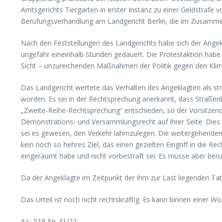
Amtsgerichts Tiergarten in erster Instanz zu einer Geldstrafe 
Berufungsverhandlung am Landgericht Berlin, die im Zusammen
Nach den Feststellungen des Landgerichts habe sich der Angek
ungefähr eineinhalb Stunden gedauert. Die Protestaktion habe 
Sicht – unzureichenden Maßnahmen der Politik gegen den Kli
Das Landgericht wertete das Verhalten des Angeklagten als str
worden. Es sei in der Rechtsprechung anerkannt, dass Straßen
„Zweite-Reihe-Rechtsprechung“ entschieden, so der Vorsitzend
Demonstrations- und Versammlungsrecht auf ihrer Seite. Dies rec
sei es gewesen, den Verkehr lahmzulegen. Die weitergehenden Zi
kein noch so hehres Ziel, das einen gezielten Eingriff in die 
eingeräumt habe und nicht vorbestraft sei. Es müsse aber berüc
Da der Angeklagte im Zeitpunkt der ihm zur Last liegenden T
Das Urteil ist noch nicht rechtskräftig. Es kann binnen einer
Az.: 518 Ns 31/22