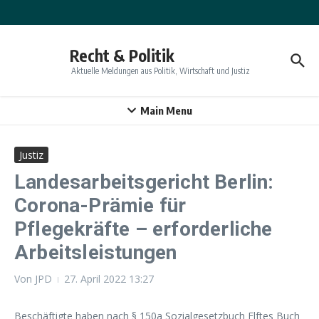
Zum Inhalt springen
Recht & Politik
Aktuelle Meldungen aus Politik, Wirtschaft und Justiz
Main Menu
Justiz
Landesarbeitsgericht Berlin:
Corona-Prämie für
Pflegekräfte – erforderliche
Arbeitsleistungen
Von
JPD
27. April 2022
13:27
Beschäftigte haben nach § 150a Sozialgesetzbuch Elftes Buch