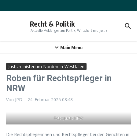
Zum Inhalt springen
Recht & Politik
Aktuelle Meldungen aus Politik, Wirtschaft und Justiz
Main Menu
Justizministerium Nordrhein-Westfalen
Roben für Rechtspfleger in
NRW
Von
JPD
24. Februar 2025
08:48
Foto: Justiz NRW
Die Rechtspflegerinnen und Rechtspfleger bei den Gerichten in