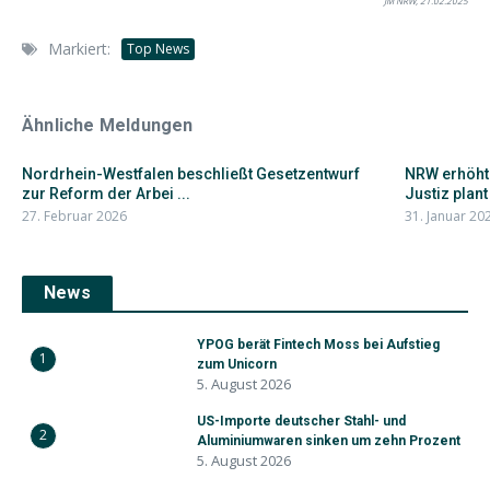
JM NRW, 21.02.2025
Markiert:
Top News
Ähnliche Meldungen
Nordrhein-Westfalen beschließt Gesetzentwurf
NRW erhöht 
zur Reform der Arbei ...
Justiz plant 
27. Februar 2026
31. Januar 20
News
YPOG berät Fintech Moss bei Aufstieg
1
zum Unicorn
5. August 2026
US-Importe deutscher Stahl- und
2
Aluminiumwaren sinken um zehn Prozent
5. August 2026