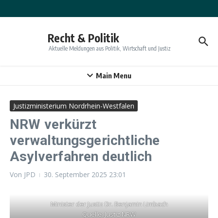
Zum Inhalt springen
Recht & Politik
Aktuelle Meldungen aus Politik, Wirtschaft und Justiz
Main Menu
Justizministerium Nordrhein-Westfalen
NRW verkürzt
verwaltungsgerichtliche
Asylverfahren deutlich
Von
JPD
30. September 2025
23:01
Minister der Justiz Dr. Benjamin Limbach
Quelle: Justiz NRW