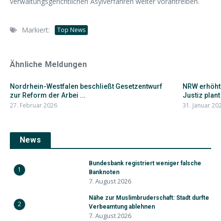
verwaltungsgerichtlichen Asylverfahren weiter vorantreiben.
Markiert:
Top News
Ähnliche Meldungen
Nordrhein-Westfalen beschließt Gesetzentwurf
NRW erhöht 
zur Reform der Arbei ...
Justiz plant 
27. Februar 2026
31. Januar 20
News
Bundesbank registriert weniger falsche
1
Banknoten
7. August 2026
Nähe zur Muslimbruderschaft: Stadt durfte
2
Verbeamtung ablehnen
7. August 2026