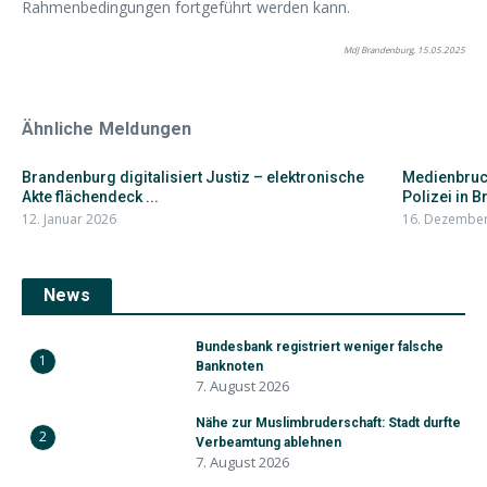
Rahmenbedingungen fortgeführt werden kann.
MdJ Brandenburg, 15.05.2025
Ähnliche Meldungen
Brandenburg digitalisiert Justiz – elektronische
Medienbruch
Akte flächendeck ...
Polizei in B
12. Januar 2026
16. Dezembe
News
Bundesbank registriert weniger falsche
1
Banknoten
7. August 2026
Nähe zur Muslimbruderschaft: Stadt durfte
2
Verbeamtung ablehnen
7. August 2026