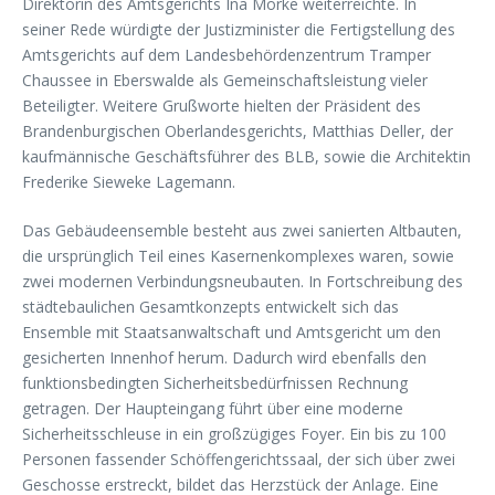
Direktorin des Amtsgerichts Ina Mörke weiterreichte. In
seiner Rede würdigte der Justizminister die Fertigstellung des
Amtsgerichts auf dem Landesbehördenzentrum Tramper
Chaussee in Eberswalde als Gemeinschaftsleistung vieler
Beteiligter. Weitere Grußworte hielten der Präsident des
Brandenburgischen Oberlandesgerichts, Matthias Deller, der
kaufmännische Geschäftsführer des BLB, sowie die Architektin
Frederike Sieweke Lagemann.
Das Gebäudeensemble besteht aus zwei sanierten Altbauten,
die ursprünglich Teil eines Kasernenkomplexes waren, sowie
zwei modernen Verbindungsneubauten. In Fortschreibung des
städtebaulichen Gesamtkonzepts entwickelt sich das
Ensemble mit Staatsanwaltschaft und Amtsgericht um den
gesicherten Innenhof herum. Dadurch wird ebenfalls den
funktionsbedingten Sicherheitsbedürfnissen Rechnung
getragen. Der Haupteingang führt über eine moderne
Sicherheitsschleuse in ein großzügiges Foyer. Ein bis zu 100
Personen fassender Schöffengerichtssaal, der sich über zwei
Geschosse erstreckt, bildet das Herzstück der Anlage. Eine