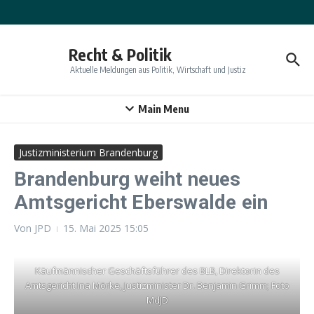
Zum Inhalt springen
Recht & Politik
Aktuelle Meldungen aus Politik, Wirtschaft und Justiz
Main Menu
Justizministerium Brandenburg
Brandenburg weiht neues
Amtsgericht Eberswalde ein
Von
JPD
15. Mai 2025
15:05
Käufmännischer Geschäftsführer des BLB, Direktorin des
Amtsgericht Ina Mörke, Justizminister Dr. Benjamin Grimm; Foto
MdJD