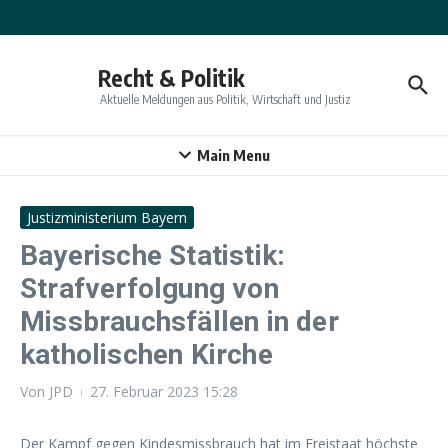
Zum Inhalt springen
Recht & Politik
Aktuelle Meldungen aus Politik, Wirtschaft und Justiz
Main Menu
Justizministerium Bayern
Bayerische Statistik:
Strafverfolgung von
Missbrauchsfällen in der
katholischen Kirche
Von
JPD
27. Februar 2023
15:28
Der Kampf gegen Kindesmissbrauch hat im Freistaat höchste