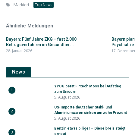
Markiert:
Top News
Ähnliche Meldungen
Bayern: Fünf Jahre ZKG – fast 2.000
Bayern plan
Betrugsverfahren im Gesundhei ...
Psychiatrie 
28. Januar 2026
17. Dezembe
News
YPOG berät Fintech Moss bei Aufstieg
1
zum Unicorn
5. August 2026
US-Importe deutscher Stahl- und
2
Aluminiumwaren sinken um zehn Prozent
5. August 2026
Benzin etwas billiger – Dieselpreis steigt
3
erneut