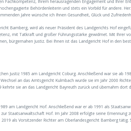
großen Fachkompetenz, Ihrem herausragenden Engagement und Ihrer En
 hochengagierte Behördenleiterin und stets ein Vorbild für andere. Her
e kommenden Jahre wünsche ich Ihnen Gesundheit, Glück und Zufriedenhe
icht Bamberg, wird als neuer Präsident des Landgerichts Hof eingefüh
tenz, mit Tatkraft und großer Führungsstärke gewidmet. Mit Ihrer vo
rnen, bürgernahen Justiz. Bei Ihnen ist das Landgericht Hof in den b
schen Justiz 1985 am Landgericht Coburg. Anschließend war sie ab 1987
Wechsel an das Amtsgericht Kulmbach wurde sie im Jahr 2000 Richter
9 kehrte sie an das Landgericht Bayreuth zurück und übernahm dort die
r 1989 am Landgericht Hof. Anschließend war er ab 1991 als Staatsanw
 zur Staatsanwaltschaft Hof. Im Jahr 2008 erfolgte seine Ernennung
t 2019 als Vorsitzender Richter am Oberlandesgericht Bamberg tätig.