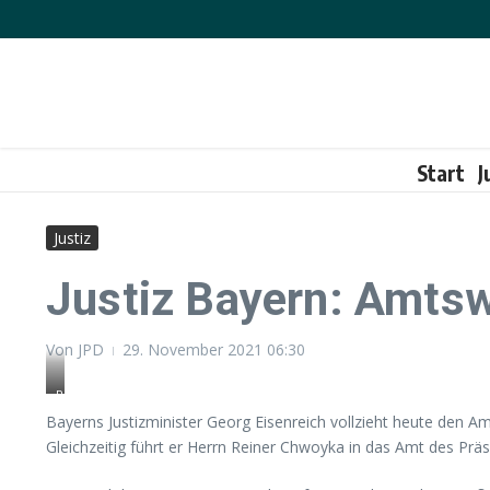
Zum Inhalt springen
Start
J
Justiz
Justiz Bayern: Amts
Von
JPD
29. November 2021
06:30
Reiner
Chwoyka,
Bayerns Justizminister Georg Eisenreich vollzieht heute den A
Christine
Gleichzeitig führt er Herrn Reiner Chwoyka in das Amt des Präs
Künzel,Justizminister
Georg