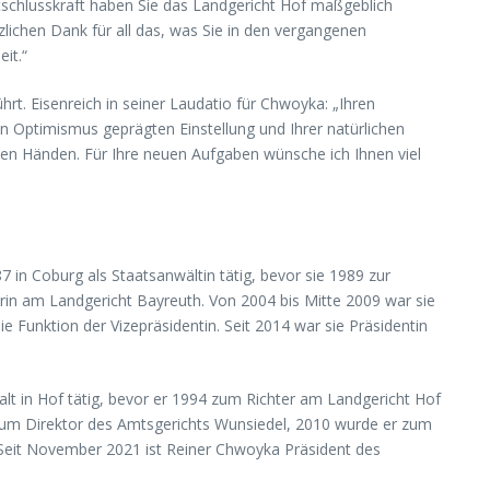
tschlusskraft haben Sie das Landgericht Hof maßgeblich
zlichen Dank für all das, was Sie in den vergangenen
it.“
rt. Eisenreich in seiner Laudatio für Chwoyka: „Ihren
n Optimismus geprägten Einstellung und Ihrer natürlichen
esten Händen. Für Ihre neuen Aufgaben wünsche ich Ihnen viel
 in Coburg als Staatsanwältin tätig, bevor sie 1989 zur
in am Landgericht Bayreuth. Von 2004 bis Mitte 2009 war sie
 Funktion der Vizepräsidentin. Seit 2014 war sie Präsidentin
alt in Hof tätig, bevor er 1994 zum Richter am Landgericht Hof
 zum Direktor des Amtsgerichts Wunsiedel, 2010 wurde er zum
 Seit November 2021 ist Reiner Chwoyka Präsident des