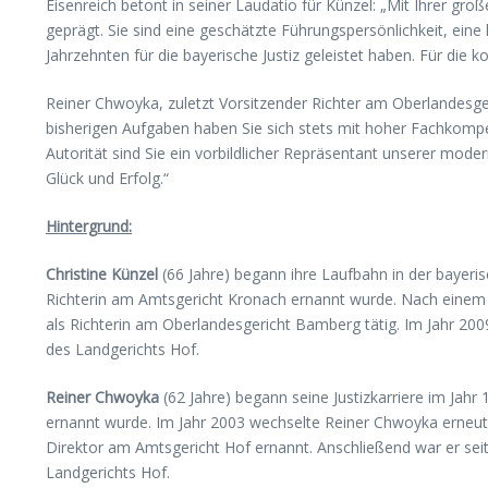
Eisenreich betont in seiner Laudatio für Künzel: „Mit Ihrer 
Eisenreich,
v.l.
geprägt. Sie sind eine geschätzte Führungspersönlichkeit, eine
(c)
Jahrzehnten für die bayerische Justiz geleistet haben. Für di
Bayerisches
Staatsministerium
Reiner Chwoyka, zuletzt Vorsitzender Richter am Oberlandesger
der
Justiz
bisherigen Aufgaben haben Sie sich stets mit hoher Fachkompe
Autorität sind Sie ein vorbildlicher Repräsentant unserer mode
Glück und Erfolg.“
Hintergrund:
Christine
Künzel
(66 Jahre) begann ihre Laufbahn in der bayeri
Richterin am Amtsgericht Kronach ernannt wurde. Nach einem 
als Richterin am Oberlandesgericht Bamberg tätig. Im Jahr 200
des Landgerichts Hof.
Reiner Chwoyka
(62 Jahre) begann seine Justizkarriere im Jah
ernannt wurde. Im Jahr 2003 wechselte Reiner Chwoyka erneut
Direktor am Amtsgericht Hof ernannt. Anschließend war er sei
Landgerichts Hof.