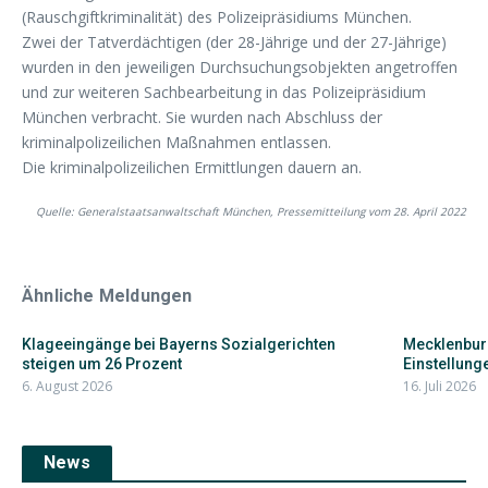
(Rauschgiftkriminalität) des Polizeipräsidiums München.
Zwei der Tatverdächtigen (der 28-Jährige und der 27-Jährige)
wurden in den jeweiligen Durchsuchungsobjekten angetroffen
und zur weiteren Sachbearbeitung in das Polizeipräsidium
München verbracht. Sie wurden nach Abschluss der
kriminalpolizeilichen Maßnahmen entlassen.
Die kriminalpolizeilichen Ermittlungen dauern an.
Quelle: Generalstaatsanwaltschaft München, Pressemitteilung vom 28. April 2022
Ähnliche Meldungen
Klageeingänge bei Bayerns Sozialgerichten
Mecklenbur
steigen um 26 Prozent
Einstellunge
6. August 2026
16. Juli 2026
News