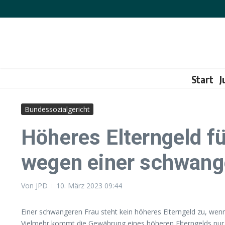
Zum Inhalt springen
Start
J
Bundessozialgericht
Höheres Elterngeld f
wegen einer schwang
Von
JPD
10. März 2023
09:44
Einer schwangeren Frau steht kein höheres Elterngeld zu, we
Vielmehr kommt die Gewährung eines höheren Elterngelds nur