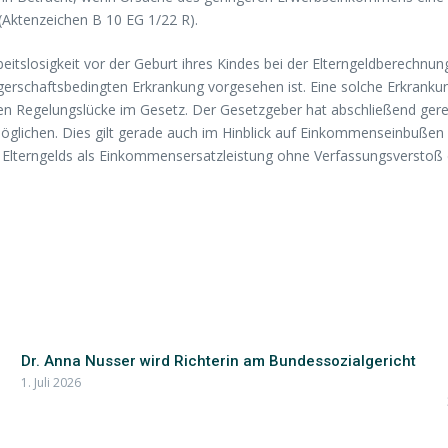
(Aktenzeichen B 10 EG 1/22 R).
eitslosigkeit vor der Geburt ihres Kindes bei der Elterngeldberechnu
schaftsbedingten Erkrankung vorgesehen ist. Eine solche Erkrankung l
gen Regelungslücke im Gesetz. Der Gesetzgeber hat abschließend ger
glichen. Dies gilt gerade auch im Hinblick auf Einkommenseinbußen w
des Elterngelds als Einkommensersatzleistung ohne Verfassungsverstoß
Dr. Anna Nusser wird Richterin am Bundessozialgericht
1. Juli 2026