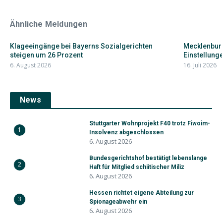
Ähnliche Meldungen
Klageeingänge bei Bayerns Sozialgerichten
Mecklenbur
steigen um 26 Prozent
Einstellunge
6. August 2026
16. Juli 2026
News
Stuttgarter Wohnprojekt F40 trotz Fiwoim-
1
Insolvenz abgeschlossen
6. August 2026
Bundesgerichtshof bestätigt lebenslange
2
Haft für Mitglied schiitischer Miliz
6. August 2026
Hessen richtet eigene Abteilung zur
3
Spionageabwehr ein
6. August 2026