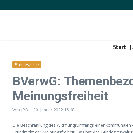
Zum Inhalt springen
Start
J
Bundesjustiz
BVerwG: Themenbezo
Meinungsfreiheit
Von
JPD
20. Januar 2022
15:48
Die Beschränkung des Widmungsumfangs einer kommunalen öffe
Grundrecht der Meinungsfreiheit. Das hat das Bundesverwaltun