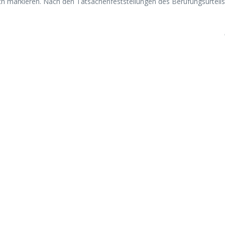
markieren. Nach den Tatsachenfeststellungen des Berufungsurteils is