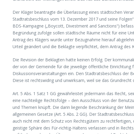
Der Kläger beantragte die Überlassung eines städtischen Ver
Stadtratsbeschluss vom 13. Dezember 2017 und seine Folgen“ 
BDS-Kampagne („Boycott, Divestment and Sanctions“) befassen,
Begründung zufolge sollen städtische Räume nicht für eine U
Antrag des Klägers wurde unter Bezugnahme hierauf abgelehnt.
Urteil geändert und die Beklagte verpflichtet, dem Antrag des 
Die Revision der Beklagten hatte keinen Erfolg. Der kommuna
der von der Gemeinde für die jeweilige öffentliche Einrichtu
Diskussionsveranstaltungen ein. Den Stadtratsbeschluss der B
Diese ist rechtswidrig und unwirksam, weil sie das Grundrecht de
Art. 5 Abs. 1 Satz 1 GG gewährleistet jedermann das Recht, sei
eine nachteilige Rechtsfolge – den Ausschluss von der Benutz
und Themen knüpft. Die darin liegende Beschränkung der Meinun
allgemeinen Gesetze (Art. 5 Abs. 2 GG). Der Stadtratsbeschluss 
auch nicht mit dem Schutz von Rechtsgütern zu rechtfertigen,
geistige Sphäre des Für-richtig-Haltens verlassen und in Recht