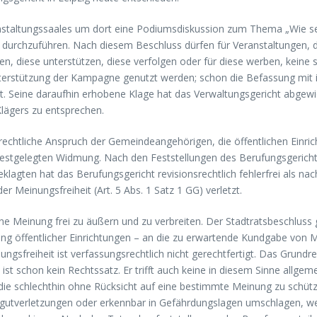
anstaltungssaales um dort eine Podiumsdiskussion zum Thema „Wie se
durchzuführen. Nach diesem Beschluss dürfen für Veranstaltungen, d
 diese unterstützen, diese verfolgen oder für diese werben, keine s
nterstützung der Kampagne genutzt werden; schon die Befassung mit
 Seine daraufhin erhobene Klage hat das Verwaltungsgericht abgewie
Klägers zu entsprechen.
lrechtliche Anspruch der Gemeindeangehörigen, die öffentlichen Ein
ng festgelegten Widmung. Nach den Feststellungen des Berufungsgeric
eklagten hat das Berufungsgericht revisionsrechtlich fehlerfrei als
r Meinungsfreiheit (Art. 5 Abs. 1 Satz 1 GG) verletzt.
ne Meinung frei zu äußern und zu verbreiten. Der Stadtratsbeschluss gr
ung öffentlicher Einrichtungen – an die zu erwartende Kundgabe von
gsfreiheit ist verfassungsrechtlich nicht gerechtfertigt. Das Grundre
ist schon kein Rechtssatz. Er trifft auch keine in diesem Sinne allgem
 die schlechthin ohne Rücksicht auf eine bestimmte Meinung zu schüt
sgutverletzungen oder erkennbar in Gefährdungslagen umschlagen, weil