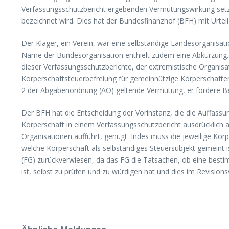
Verfassungsschutzbericht ergebenden Vermutungswirkung setzt 
bezeichnet wird. Dies hat der Bundesfinanzhof (BFH) mit Urtei
Der Kläger, ein Verein, war eine selbständige Landesorganisa
Name der Bundesorganisation enthielt zudem eine Abkürzung. 
dieser Verfassungsschutzberichte, der extremistische Organisa
Körperschaftsteuerbefreiung für gemeinnützige Körperschaften,
2 der Abgabenordnung (AO) geltende Vermutung, er fördere Be
Der BFH hat die Entscheidung der Vorinstanz, die die Auffassu
Körperschaft in einem Verfassungsschutzbericht ausdrücklich a
Organisationen aufführt, genügt. Indes muss die jeweilige Körpe
welche Körperschaft als selbständiges Steuersubjekt gemeint i
(FG) zurückverwiesen, da das FG die Tatsachen, ob eine besti
ist, selbst zu prüfen und zu würdigen hat und dies im Revision