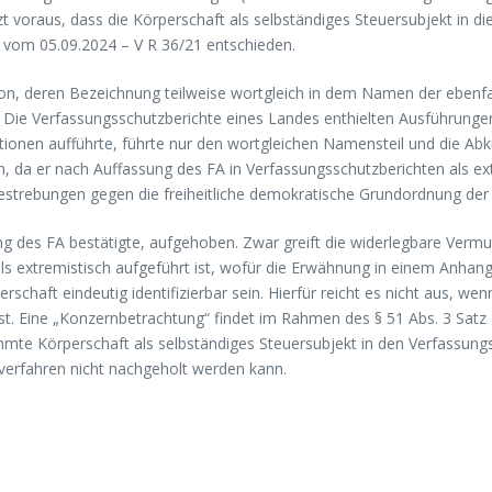
voraus, dass die Körperschaft als selbständiges Steuersubjekt in di
l vom 05.09.2024 – V R 36/21 entschieden.
tion, deren Bezeichnung teilweise wortgleich in dem Namen der ebenf
Die Verfassungsschutzberichte eines Landes enthielten Ausführungen 
tionen aufführte, führte nur den wortgleichen Namensteil und die Ab
 da er nach Auffassung des FA in Verfassungsschutzberichten als ext
strebungen gegen die freiheitliche demokratische Grundordnung der 
ng des FA bestätigte, aufgehoben. Zwar greift die widerlegbare Vermu
ls extremistisch aufgeführt ist, wofür die Erwähnung in einem Anhan
rschaft eindeutig identifizierbar sein. Hierfür reicht es nicht aus, w
st. Eine „Konzernbetrachtung“ findet im Rahmen des § 51 Abs. 3 Satz 
mmte Körperschaft als selbständiges Steuersubjekt in den Verfassungs
sverfahren nicht nachgeholt werden kann.