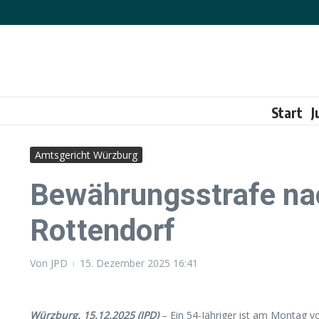
Zum Inhalt springen
Start
J
Amtsgericht Würzburg
Bewährungsstrafe nac
Rottendorf
Von
JPD
15. Dezember 2025
16:41
Würzburg, 15.12.2025 (JPD)
– Ein 54-Jähriger ist am Montag v