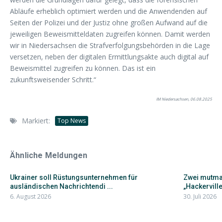
Abläufe erheblich optimiert werden und die Anwendenden auf
Seiten der Polizei und der Justiz ohne großen Aufwand auf die
jeweiligen Beweismitteldaten zugreifen können. Damit werden
wir in Niedersachsen die Strafverfolgungsbehörden in die Lage
versetzen, neben der digitalen Ermittlungsakte auch digital auf
Beweismittel zugreifen zu können. Das ist ein
zukunftsweisender Schritt.“
IM Niedersachsen, 06.08.2025
Markiert:
Top News
Ähnliche Meldungen
Ukrainer soll Rüstungsunternehmen für
Zwei mutma
ausländischen Nachrichtendi ...
„Hackervil
6. August 2026
30. Juli 2026