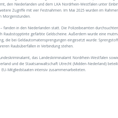
t, den Niederlanden und dem LKA Nordrhein-Westfalen unter Einbin
 weitere Zugriffe mit vier Festnahmen. Im Mai 2025 wurden im Rahm
en Morgenstunden.
 fanden in den Niederlanden statt. Die Polizeibeamten durchsucht
rch Raubstopptinte gefärbte Geldscheine. Außerdem wurde eine mutma
ng, die bei Geldautomatensprengungen eingesetzt wurde: Sprengstoff
reren Raubüberfällen in Verbindung stehen.
undeskriminalamt, das Landeskriminalamt Nordrhein-Westfalen sowi
erland und die Staatsanwaltschaft Utrecht (Midden-Nederland) beteili
en EU-Mitgliedstaaten intensiv zusammenarbeiteten.