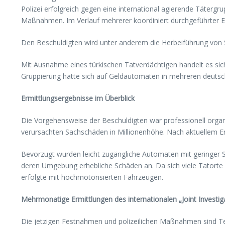
Polizei erfolgreich gegen eine international agierende Täterg
Maßnahmen. Im Verlauf mehrerer koordiniert durchgeführter 
Den Beschuldigten wird unter anderem die Herbeiführung vo
Mit Ausnahme eines türkischen Tatverdächtigen handelt es s
Gruppierung hatte sich auf Geldautomaten in mehreren deutsch
Ermittlungsergebnisse im Überblick
Die Vorgehensweise der Beschuldigten war professionell organis
verursachten Sachschäden in Millionenhöhe. Nach aktuellem Er
Bevorzugt wurden leicht zugängliche Automaten mit geringer S
deren Umgebung erhebliche Schäden an. Da sich viele Tatort
erfolgte mit hochmotorisierten Fahrzeugen.
Mehrmonatige Ermittlungen des internationalen „Joint Investi
Die jetzigen Festnahmen und polizeilichen Maßnahmen sind Tei