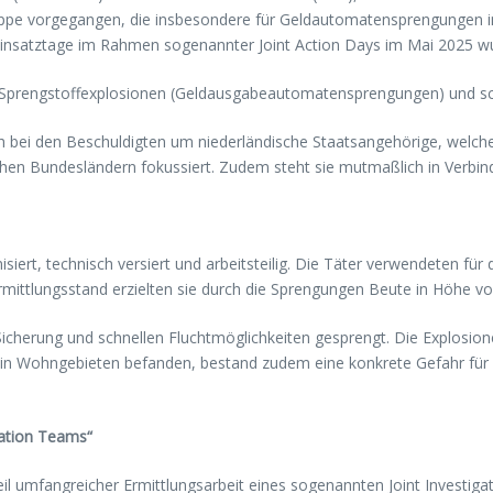
ruppe vorgegangen, die insbesondere für Geldautomatensprengungen in 
Einsatztage im Rahmen sogenannter Joint Action Days im Mai 2025 
n Sprengstoffexplosionen (Geldausgabeautomatensprengungen) und s
ich bei den Beschuldigten um niederländische Staatsangehörige, we
en Bundesländern fokussiert. Zudem steht sie mutmaßlich in Verbind
iert, technisch versiert und arbeitsteilig. Die Täter verwendeten fü
mittlungsstand erzielten sie durch die Sprengungen Beute in Höhe vo
icherung und schnellen Fluchtmöglichkeiten gesprengt. Die Explosion
e in Wohngebieten befanden, bestand zudem eine konkrete Gefahr fü
gation Teams“
l umfangreicher Ermittlungsarbeit eines sogenannten Joint Investig