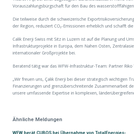
Vorauszahlungsbürgschaft für den Bau des wasserstofffähige
Die teilweise durch die schweizerische Exportrisikoversicherung
der Region, reduziert CO₂-Emissionen erheblich und schafft die
Calik Enerji Swiss mit Sitz in Luzern ist auf die Planung und 
Infrastrukturprojekte in Europa, dem Nahen Osten, Zentralasie
internationaler Großprojekte bei.
Beratend tätig war das WFW-Infrastruktur-Team: Partner Riko Va
„Wir freuen uns, Çalık Enerji bei dieser strategisch wichtigen 
Finanzierungen und grenzüberschreitende Zusammenarbeit den 
unsere umfassende Expertise in komplexen, länderübergreifend
Ähnliche Meldungen
WFW berät CUBOS bei Übernahme von TotalEnergies-