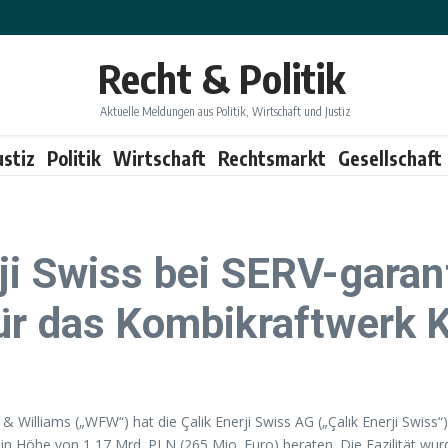
Recht & Politik
Aktuelle Meldungen aus Politik, Wirtschaft und Justiz
ustiz
Politik
Wirtschaft
Rechtsmarkt
Gesellschaft
i Swiss bei SERV-garanti
ür das Kombikraftwerk K
 Williams („WFW“) hat die Çalik Enerji Swiss AG („Çalık Enerji Swiss“)
on in Höhe von 1,17 Mrd. PLN (265 Mio. Euro) beraten. Die Fazilität w