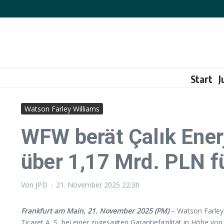
Zum Inhalt springen
Start
J
Watson Farley Williams
WFW berät Çalık Enerj
über 1,17 Mrd. PLN f
Von
JPD
21. November 2025
22:30
Frankfurt am Main, 21. November 2025 (PM)
– Watson Farley &
Ticaret A. Ş, bei einer zugesagten Garantiefazilität in Höhe v