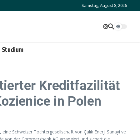
Samstag, August 8, 2026
Studium
erter Kreditfazilität
ozienice in Polen
, eine Schweizer Tochtergesellschaft von Çalık Enerji Sanayi ve
urde von der Commerzbank AG arrangiert und sichert die