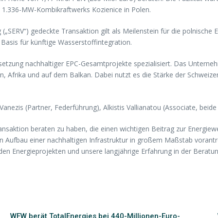
n 1.336-MW-Kombikraftwerks Kozienice in Polen.
 („SERV“) gedeckte Transaktion gilt als Meilenstein für die polnische
 Basis für künftige Wasserstoffintegration.
Umsetzung nachhaltiger EPC-Gesamtprojekte spezialisiert. Das Unternehm
n, Afrika und auf dem Balkan. Dabei nutzt es die Stärke der Schweize
nezis (Partner, Federführung), Alkistis Vallianatou (Associate, beide
Transaktion beraten zu haben, die einen wichtigen Beitrag zur Energiewe
Aufbau einer nachhaltigen Infrastruktur in großem Maßstab vorantre
en Energieprojekten und unsere langjährige Erfahrung in der Beratun
WFW berät TotalEnergies bei 440-Millionen-Euro-