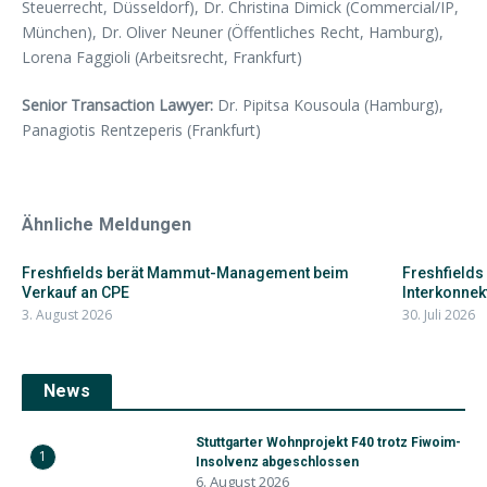
Steuerrecht, Düsseldorf), Dr. Christina Dimick (Commercial/IP,
München), Dr. Oliver Neuner (Öffentliches Recht, Hamburg),
Lorena Faggioli (Arbeitsrecht, Frankfurt)
Senior Transaction Lawyer:
Dr. Pipitsa Kousoula (Hamburg),
Panagiotis Rentzeperis (Frankfurt)
Ähnliche Meldungen
Freshfields berät Mammut-Management beim
Freshfields
Verkauf an CPE
Interkonnekt
3. August 2026
30. Juli 2026
News
Stuttgarter Wohnprojekt F40 trotz Fiwoim-
1
Insolvenz abgeschlossen
6. August 2026