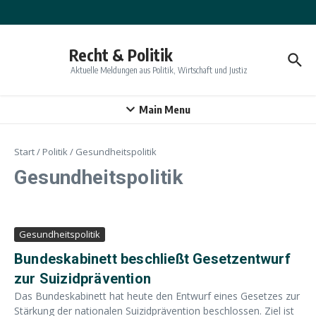
Zum Inhalt springen
Recht & Politik
Aktuelle Meldungen aus Politik, Wirtschaft und Justiz
Main Menu
Start
/
Politik
/
Gesundheitspolitik
Gesundheitspolitik
Gesundheitspolitik
Bundeskabinett beschließt Gesetzentwurf
zur Suizidprävention
Das Bundeskabinett hat heute den Entwurf eines Gesetzes zur
Stärkung der nationalen Suizidprävention beschlossen. Ziel ist