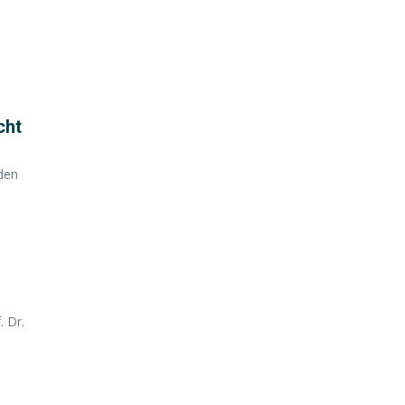
e
cht
 den
 Dr.