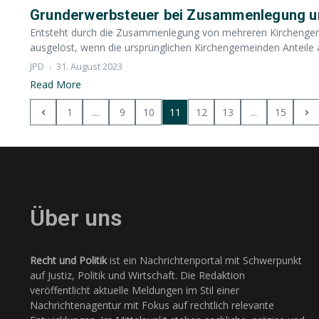
Grunderwerbsteuer bei Zusammenlegung u
Entsteht durch die Zusammenlegung von mehreren Kirchengem
ausgelöst, wenn die ursprünglichen Kirchengemeinden Anteile a
JPD
31. August 2023
Read More
1
...
9
10
11
12
13
...
15
Über uns
Recht und Politik
ist ein Nachrichtenportal mit Schwerpunkt
auf Justiz, Politik und Wirtschaft. Die Redaktion
veröffentlicht aktuelle Meldungen im Stil einer
Nachrichtenagentur mit Fokus auf rechtlich relevante