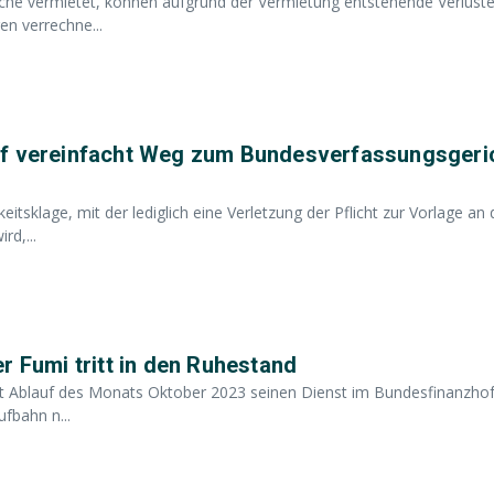
che vermietet, können aufgrund der Vermietung entstehende Verlust
en verrechne...
of vereinfacht Weg zum Bundesverfassungsgeri
tsklage, mit der lediglich eine Verletzung der Pflicht zur Vorlage an
d,...
r Fumi tritt in den Ruhestand
t Ablauf des Monats Oktober 2023 seinen Dienst im Bundesfinanzhof.
fbahn n...