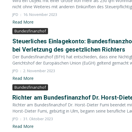
Wird ein Objekt mit einer Größe von mehr als 250 qm Wohnflä
nicht ohne Weiteres mit anderen Einkünften des Steuerpflichtig
JPD
16. November 2023
Read More
Bundesfinanzhof
Steuerliches Einlagekonto: Bundesfinanzh
bei Verletzung des gesetzlichen Richters
Der Bundesfinanzhof (BFH) hat entschieden, dass eine Nichtigkei
Gerichtshof der Europäischen Union (EuGH) geltend gemacht wir
JPD
2. November 2023
Read More
Bundesfinanzhof
Richter am Bundesfinanzhof Dr. Horst-Diete
Richter am Bundesfinanzhof Dr. Horst-Dieter Fumi beendet mi
Horst-Dieter Fumi, gebürtig in Ulm, begann seine berufliche Lau
JPD
31. Oktober 2023
Read More