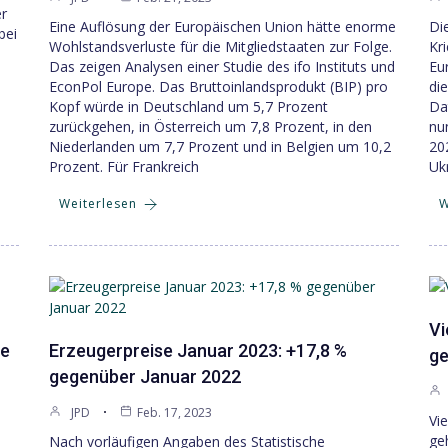
er
Eine Auflösung der Europäischen Union hätte enorme
Die
bei
Wohlstandsverluste für die Mitgliedstaaten zur Folge.
Kr
.
Das zeigen Analysen einer Studie des ifo Instituts und
Eu
EconPol Europe. Das Bruttoinlandsprodukt (BIP) pro
di
Kopf würde in Deutschland um 5,7 Prozent
Da
zurückgehen, in Österreich um 7,8 Prozent, in den
nu
Niederlanden um 7,7 Prozent und in Belgien um 10,2
20
Prozent. Für Frankreich
Uk
Weiterlesen
W
Vi
ie
Erzeugerpreise Januar 2023: +17,8 %
ge
gegenüber Januar 2022
JPD
Feb. 17, 2023
Vi
ge
Nach vorläufigen Angaben des Statistische