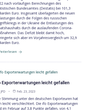
22 nach vorläufigen Berechnungen des
atistischen Bundesamtes (Destatis) bei 101,3
lliarden Euro. Insgesamt überlagerten die neuen
lastungen durch die Folgen des russischen
griffskriegs in der Ukraine die Entlastungen des
aatshaushalts durch die auslaufenden Corona-
ßnahmen. Das Defizit bleibt damit hoch,
rringerte sich aber im Vorjahresvergleich um 32,9
liarden Euro.
eiterlesen
o Exporterwartungen leicht gefallen
JPD
Feb. 23, 2023
e Stimmung unter den deutschen Exporteuren hat
ch leicht verschlechtert. Die ifo Exporterwartungen
nd im Februar auf 3,8 Punkte gefallen, von 4,1