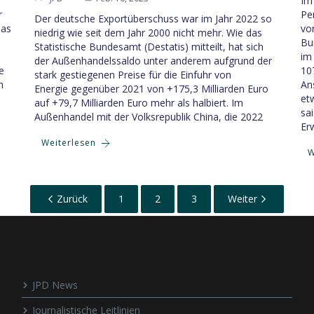
Im
r
Pe
Der deutsche Exportüberschuss war im Jahr 2022 so
Das
vo
niedrig wie seit dem Jahr 2000 nicht mehr. Wie das
Bu
Statistische Bundesamt (Destatis) mitteilt, hat sich
im
der Außenhandelssaldo unter anderem aufgrund der
e
10
stark gestiegenen Preise für die Einfuhr von
n
An
Energie gegenüber 2021 von +175,3 Milliarden Euro
et
auf +79,7 Milliarden Euro mehr als halbiert. Im
sa
Außenhandel mit der Volksrepublik China, die 2022
Er
Weiterlesen
W
Zurück
1
2
3
Weiter
JPD News
Journalistische Leitlinien