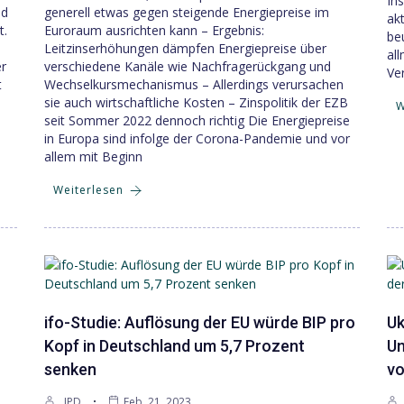
In
nd
generell etwas gegen steigende Energiepreise im
ak
t.
Euroraum ausrichten kann – Ergebnis:
beu
Leitzinserhöhungen dämpfen Energiepreise über
al
r
verschiedene Kanäle wie Nachfragerückgang und
Ve
t
Wechselkursmechanismus – Allerdings verursachen
sie auch wirtschaftliche Kosten – Zinspolitik der EZB
W
seit Sommer 2022 dennoch richtig Die Energiepreise
in Europa sind infolge der Corona-Pandemie und vor
allem mit Beginn
Weiterlesen
ifo-Studie: Auflösung der EU würde BIP pro
Uk
Kopf in Deutschland um 5,7 Prozent
Un
senken
vo
JPD
Feb. 21, 2023