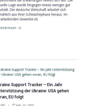
sbesondere die Erwartungen hellten sich auf. Die
tuelle Lage wurde hingegen etwas weniger gut
rteilt. Die deutsche Wirtschaft arbeitet sich
lmählich aus ihrer Schwächephase heraus. Im
rarbeitenden Gewerbe ist
eiterlesen
raine Support Tracker – Ein Jahr
terstützung der Ukraine: USA gehen
ran, EU folgt
JPD
Feb. 21, 2023