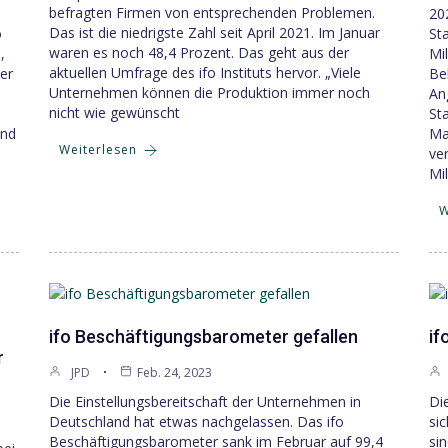
befragten Firmen von entsprechenden Problemen.
20
Das ist die niedrigste Zahl seit April 2021. Im Januar
o
St
waren es noch 48,4 Prozent. Das geht aus der
,
Mi
aktuellen Umfrage des ifo Instituts hervor. „Viele
der
Be
Unternehmen können die Produktion immer noch
An
nicht wie gewünscht
St
und
Ma
Weiterlesen
ve
Mil
W
ifo Beschäftigungsbarometer gefallen
if
r
JPD
Feb. 24, 2023
Die Einstellungsbereitschaft der Unternehmen in
Di
Deutschland hat etwas nachgelassen. Das ifo
si
Beschäftigungsbarometer sank im Februar auf 99,4
si