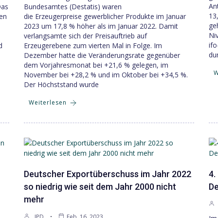
An
Das
Bundesamtes (Destatis) waren
13
den
die Erzeugerpreise gewerblicher Produkte im Januar
ge
2023 um 17,8 % höher als im Januar 2022. Damit
Ni
verlangsamte sich der Preisauftrieb auf
ifo
d
Erzeugerebene zum vierten Mal in Folge. Im
du
Dezember hatte die Veränderungsrate gegenüber
dem Vorjahresmonat bei +21,6 % gelegen, im
W
November bei +28,2 % und im Oktober bei +34,5 %.
Der Höchststand wurde
Weiterlesen
Deutscher Exportüberschuss im Jahr 2022
4.
so niedrig wie seit dem Jahr 2000 nicht
De
mehr
JPD
Feb. 16, 2023