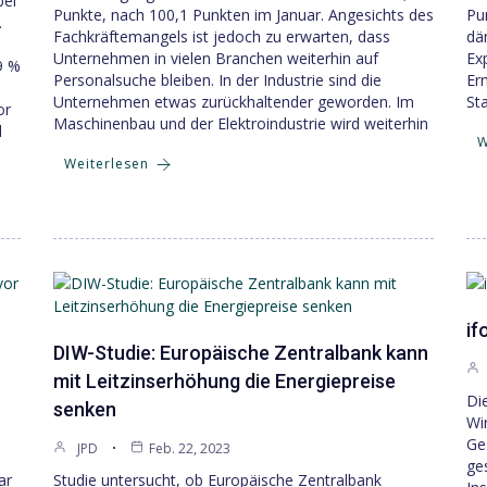
bei
Punkte, nach 100,1 Punkten im Januar. Angesichts des
Pu
.
Fachkräftemangels ist jedoch zu erwarten, dass
dä
Unternehmen in vielen Branchen weiterhin auf
Ex
9 %
Personalsuche bleiben. In der Industrie sind die
Er
Unternehmen etwas zurückhaltender geworden. Im
St
or
Maschinenbau und der Elektroindustrie wird weiterhin
l
W
Weiterlesen
if
DIW-Studie: Europäische Zentralbank kann
mit Leitzinserhöhung die Energiepreise
Di
senken
Wir
Ge
JPD
Feb. 22, 2023
ge
ar
Studie untersucht, ob Europäische Zentralbank