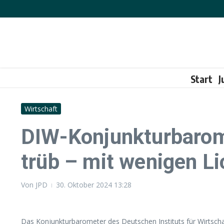
Zum Inhalt springen
Start
J
Wirtschaft
DIW-Konjunkturbarome
trüb – mit wenigen Li
Von
JPD
30. Oktober 2024
13:28
Das Konjunkturbarometer des Deutschen Instituts für Wirtscha