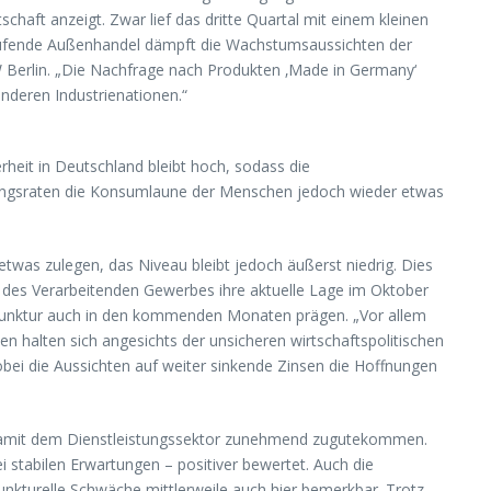
haft anzeigt. Zwar lief das dritte Quartal mit einem kleinen
g laufende Außenhandel dämpft die Wachstumsaussichten der
IW Berlin. „Die Nachfrage nach Produkten ‚Made in Germany‘
anderen Industrienationen.“
heit in Deutschland bleibt hoch, sodass die
rungsraten die Konsumlaune der Menschen jedoch wieder etwas
etwas zulegen, das Niveau bleibt jedoch äußerst niedrig. Dies
 des Verarbeitenden Gewerbes ihre aktuelle Lage im Oktober
onjunktur auch in den kommenden Monaten prägen. „Vor allem
 halten sich angesichts der unsicheren wirtschaftspolitischen
bei die Aussichten auf weiter sinkende Zinsen die Hoffnungen
nd damit dem Dienstleistungssektor zunehmend zugutekommen.
 stabilen Erwartungen – positiver bewertet. Auch die
junkturelle Schwäche mittlerweile auch hier bemerkbar. Trotz