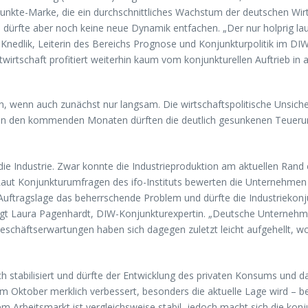
unkte-Marke, die ein durchschnittliches Wachstum der deutschen Wirtsc
dies dürfte aber noch keine neue Dynamik entfachen. „Der nur holpri
-Knedlik, Leiterin des Bereichs Prognose und Konjunkturpolitik im D
irtschaft profitiert weiterhin kaum vom konjunkturellen Auftrieb in 
, wenn auch zunächst nur langsam. Die wirtschaftspolitische Unsicher
en. In den kommenden Monaten dürften die deutlich gesunkenen Teue
die Industrie. Zwar konnte die Industrieproduktion am aktuellen Rand 
Laut Konjunkturumfragen des ifo-Instituts bewerten die Unternehmen
e Auftragslage das beherrschende Problem und dürfte die Industriek
gt Laura Pagenhardt, DIW-Konjunkturexpertin. „Deutsche Unternehmen
eschäftserwartungen haben sich dagegen zuletzt leicht aufgehellt, wo
ich stabilisiert und dürfte der Entwicklung des privaten Konsums u
 Oktober merklich verbessert, besonders die aktuelle Lage wird – bei
em Arbeitsmarkt ist vergleichsweise stabil, jedoch macht sich die kon