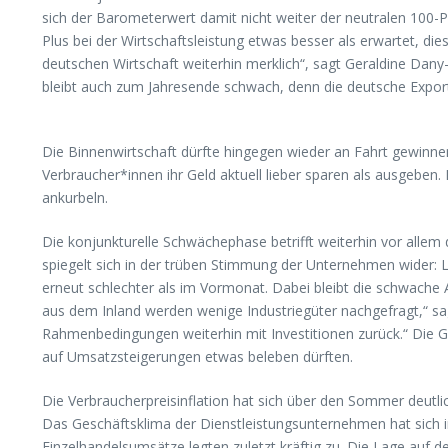
sich der Barometerwert damit nicht weiter der neutralen 100-P
Plus bei der Wirtschaftsleistung etwas besser als erwartet, 
deutschen Wirtschaft weiterhin merklich“, sagt Geraldine Dany
bleibt auch zum Jahresende schwach, denn die deutsche Exportw
Die Binnenwirtschaft dürfte hingegen wieder an Fahrt gewinnen
Verbraucher*innen ihr Geld aktuell lieber sparen als ausgeb
ankurbeln.
Die konjunkturelle Schwächephase betrifft weiterhin vor allem 
spiegelt sich in der trüben Stimmung der Unternehmen wider: 
erneut schlechter als im Vormonat. Dabei bleibt die schwach
aus dem Inland werden wenige Industriegüter nachgefragt,“ sa
Rahmenbedingungen weiterhin mit Investitionen zurück.“ Die G
auf Umsatzsteigerungen etwas beleben dürften.
Die Verbraucherpreisinflation hat sich über den Sommer deutl
Das Geschäftsklima der Dienstleistungsunternehmen hat sich im
Einzelhandelsumsätze legten zuletzt kräftig zu. Die Lage auf d