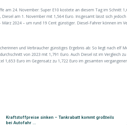
ffe am 24. November: Super E10 kostete an diesem Tag im Schnitt 1,6
Diesel am 1. November mit 1,564 Euro. Insgesamt lässt sich jedoch e
– März 2024 – um rund 19 Cent günstiger. Diesel-Fahrer können im V
ucherinnen und Verbraucher günstiges Ergebnis ab: So liegt nach elf M
chschnitt von 2023 mit 1,791 Euro. Auch Diesel ist im Vergleich zu 2
ittel 1,653 Euro im Gegensatz zu 1,722 Euro im gesamten vergangenen
Kraftstoffpreise sinken – Tankrabatt kommt großteils
bei Autofahr ...