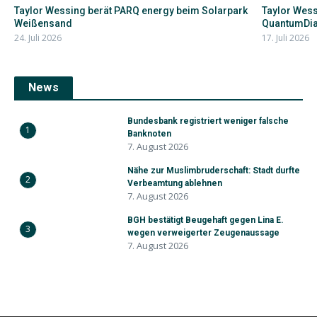
Taylor Wessing berät PARQ energy beim Solarpark
Taylor Wessi
Weißensand
QuantumDi
24. Juli 2026
17. Juli 2026
News
Bundesbank registriert weniger falsche
1
Banknoten
7. August 2026
Nähe zur Muslimbruderschaft: Stadt durfte
2
Verbeamtung ablehnen
7. August 2026
BGH bestätigt Beugehaft gegen Lina E.
3
wegen verweigerter Zeugenaussage
7. August 2026