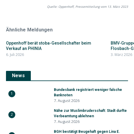
Quelle: Oppenhoff, Pressemitteilung vom 13. März 2023
Ähnliche Meldungen
Oppenhoff berät stoba-Gesellschafter beim
BMV-Gruppe
Verkauf an PHINIA
Flosbach-G
6. Juli 2026
3. März 2026
News
Bundesbank registriert weniger falsche
1
Banknoten
7. August 2026
Nähe zur Muslimbruderschaft: Stadt durfte
2
Verbeamtung ablehnen
7. August 2026
BGH bestätigt Beugehaft gegen Lina E.