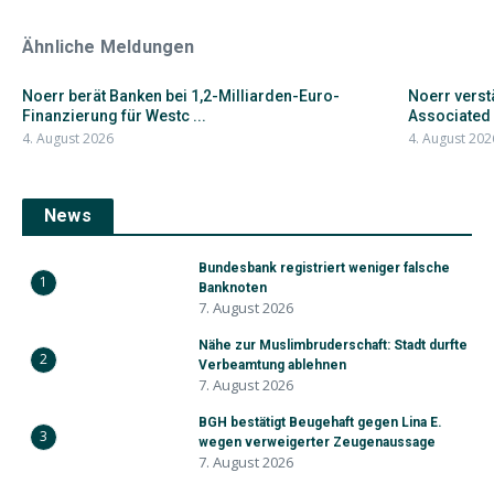
Ähnliche Meldungen
Noerr berät Banken bei 1,2-Milliarden-Euro-
Noerr verst
Finanzierung für Westc ...
Associated P
4. August 2026
4. August 202
News
Bundesbank registriert weniger falsche
1
Banknoten
7. August 2026
Nähe zur Muslimbruderschaft: Stadt durfte
2
Verbeamtung ablehnen
7. August 2026
BGH bestätigt Beugehaft gegen Lina E.
3
wegen verweigerter Zeugenaussage
7. August 2026