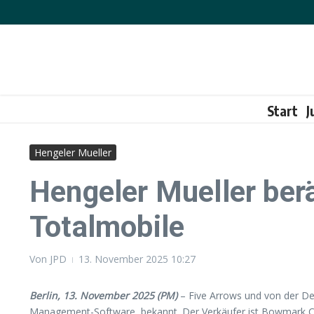
Zum Inhalt springen
Start
J
Hengeler Mueller
Hengeler Mueller ber
Totalmobile
Von
JPD
13. November 2025
10:27
Berlin, 13. November 2025 (PM)
– Five Arrows und von der De
Management-Software, bekannt. Der Verkäufer ist Bowmark Cap