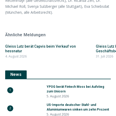
Rettenmayr (alle Gesellschaftsrecht), Dr. Ricarda Zeh, Dr.
Michael Roll, Svenja Sulzberger (alle Stuttgart), Eva Schiebsdat
(München, alle Arbeitsrecht).
Ähnliche Meldungen
Gleiss Lutz berät Capvis beim Verkauf von
Gleiss Lutz
hessnatur
Geschäftsb
4. August 2026
31. Juli 2026
News
YPOG berät Fintech Moss bei Aufstieg
1
zum Unicorn
5. August 2026
US-Importe deutscher Stahl- und
2
Aluminiumwaren sinken um zehn Prozent
5. August 2026