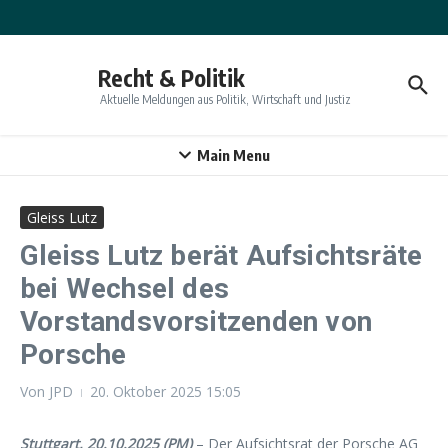
Zum Inhalt springen
Recht & Politik
Aktuelle Meldungen aus Politik, Wirtschaft und Justiz
Main Menu
Gleiss Lutz
Gleiss Lutz berät Aufsichtsräte
bei Wechsel des
Vorstandsvorsitzenden von
Porsche
Von
JPD
20. Oktober 2025
15:05
Stuttgart, 20.10.2025 (PM)
– Der Aufsichtsrat der Porsche AG