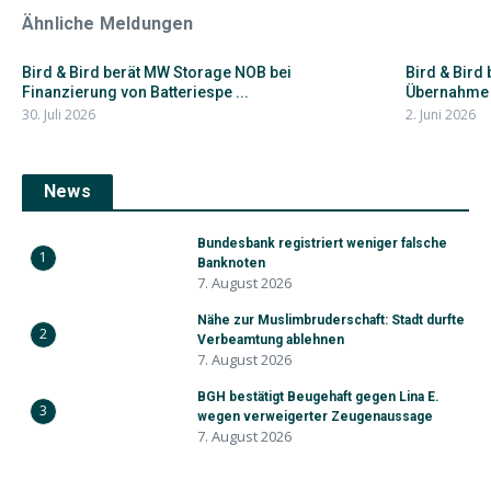
Ähnliche Meldungen
Bird & Bird berät MW Storage NOB bei
Bird & Bird
Finanzierung von Batteriespe ...
Übernahme 
30. Juli 2026
2. Juni 2026
News
Bundesbank registriert weniger falsche
1
Banknoten
7. August 2026
Nähe zur Muslimbruderschaft: Stadt durfte
2
Verbeamtung ablehnen
7. August 2026
BGH bestätigt Beugehaft gegen Lina E.
3
wegen verweigerter Zeugenaussage
7. August 2026