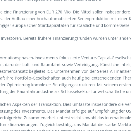
e eine Finanzierung von EUR 270 Mio. Die Mittel sollen insbesondere
ist der Aufbau einer hochautomatisierten Serienproduktion mit einer 
giger europäischer Startkapazitäten für staatliche und kommerzielle 
er Investoren. Bereits frühere Finanzierungsrunden wurden unter and
ansformationsphasen-Investments fokussierte Venture-Capital-Gesellsc
, darunter Luft- und Raumfahrt sowie Verteidigung, Künstliche Intelli
vestmentansatz begleitet IGC Unternehmen von der Series-A-Finanzier
ft ihre Portfolio-Gesellschaften auch häufig bei entscheidenden The
er Optimierung komplexer Beteiligungsstrukturen. Mit seinem ersten 
g der Raumfahrtindustrie als Schlüsselsektor für wirtschaftliche und
tlichen Aspekten der Transaktion. Dies umfasste insbesondere die Ve
etzung des Investments. Das Mandat erfolgte auf Empfehlung der U
 erfolgreiche Zusammenarbeit unterstreicht sowohl das internationale
umsfinanzierungen. Zugleich bestätigt das Mandat die starke Marktp