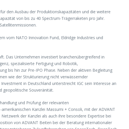
 für den Ausbau der Produktionskapazitäten und die weitere
Kapazität von bis zu 40 Spectrum-Trägerraketen pro Jahr.
Satellitenmissionen.
erem vom NATO Innovation Fund, Eldridge Industries und
haft. Das Unternehmen investiert branchenübergreifend in
genz, spezialisierte Fertigung und Robotik,
ung bis hin zur Pre-IPO Phase. Neben der aktiven Begleitung
men wie der Strukturierung nicht verwässernder
Investment in Deutschland unterstreicht IGC sein Interesse an
 geopolitische Souveränität.
rhandlung und Prüfung der relevanten
S-amerikanischen Kanzlei Massumi + Consoli, mit der ADVANT
 Netzwerk der Kanzlei als auch ihre besondere Expertise bei
osition von ADVANT Beiten bei der Beratung internationaler