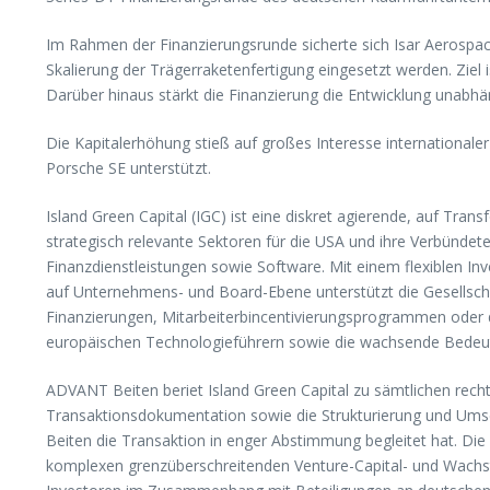
Im Rahmen der Finanzierungsrunde sicherte sich Isar Aerospac
Skalierung der Trägerraketenfertigung eingesetzt werden. Ziel 
Darüber hinaus stärkt die Finanzierung die Entwicklung unabhän
Die Kapitalerhöhung stieß auf großes Interesse international
Porsche SE unterstützt.
Island Green Capital (IGC) ist eine diskret agierende, auf Tr
strategisch relevante Sektoren für die USA und ihre Verbündeten
Finanzdienstleistungen sowie Software. Mit einem flexiblen In
auf Unternehmens- und Board-Ebene unterstützt die Gesellscha
Finanzierungen, Mitarbeiterbincentivierungsprogrammen oder d
europäischen Technologieführern sowie die wachsende Bedeutun
ADVANT Beiten beriet Island Green Capital zu sämtlichen rech
Transaktionsdokumentation sowie die Strukturierung und Ums
Beiten die Transaktion in enger Abstimmung begleitet hat. Die
komplexen grenzüberschreitenden Venture-Capital- und Wachst