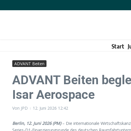
Zum Inhalt springen
Start
J
ADVANT Beiten
ADVANT Beiten begleit
Isar Aerospace
Von
JPD
12. Juni 2026
12:42
Berlin, 12. Juni 2026 (PM)
– Die internationale Wirtschaftskan
Series-D1-Finanzierungsrunde des deutschen Raumfahrtuntern