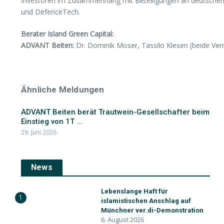
Investoren im Zusammenhang mit Beteiligungen an deutschen
und DefenceTech.
Berater Island Green Capital:
ADVANT Beiten:
Dr. Dominik Moser, Tassilo Klesen (beide Vent
Ähnliche Meldungen
ADVANT Beiten berät Trautwein-Gesellschafter beim
Einstieg von 1T ...
29. Juni 2026
News
Lebenslange Haft für
1
islamistischen Anschlag auf
Münchner ver.di-Demonstration
6. August 2026