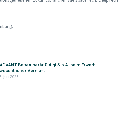
ationsgetriebenen Zukunftsbranchen wie SpaceTech, DeepTech
mburg).
ADVANT Beiten berät Pidigi S.p.A. beim Erwerb
wesentlicher Vermö- ...
5. Juni 2026