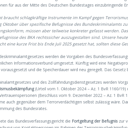
tionen für aus der Mitte des Deutschen Bundestages einzubringende E
 braucht schlagkräftige Instrumente im Kampf gegen Terrorismus
g Oktober über spezifische Befugnisse des Bundeskriminalamts zu
ssungskonform, müssen aber teilweise konkreter gefasst werden. Da
efugnisse des BKA rechtssicher auszugestalten sind. Unsere heut
t eine kurze Frist bis Ende Juli 2025 gesetzt hat, sollten diese G
eskriminalamtgesetzes werden die Vorgaben des Bundesverfassungsge
eilichen Informationsverbund umgesetzt. Künftig wird eine Negativp
 vorausgesetzt und die Speicherdauer wird neu geregelt. Das Gesetz
inalamtgesetzes und des Zollfahndungsdienstgesetzes werden Vorgab
rismusbekämpfung
(Urteil vom 1. Oktober 2024 – Az. 1 BvR 1160/19) 
d Vertrauenspersonen (Beschluss vom 9. Dezember 2022 – Az. 1 BvR
me auch gegenüber dem Terrorverdächtigen selbst zulässig wäre. Darü
timmung des Bundesrates.
dnete das Bundesverfassungsgericht die
Fortgeltung der Befugnis
zur v
rwachung von Kontaktpersonen im Rahmen der Terrorismusbekämpfung