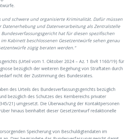
ntwürfe.
 und schwere und organisierte Kriminalität. Dafür müssen
r Datenerhebung und Datenverarbeitung als Zentralstelle
s Bundesverfassungsgericht hat für diesen spezifischen
e im Kabinett beschlossenen Gesetzentwürfe sehen genau
esetzentwürfe zügig beraten werden.“
richts (Urteil vom 1. Oktober 2024 – Az. 1 BvR 1160/19) für
rognose bezüglich der weiteren Begehung von Straftaten durch
 bedarf nicht der Zustimmung des Bundesrates.
en des Urteils des Bundesverfassungsgerichts bezüglich
und bezüglich des Schutzes des Kernbereichs privater
 1345/21) umgesetzt. Die Überwachung der Kontaktpersonen
ber hinaus beinhaltet dieser Gesetzentwurf redaktionelle
orsorgenden Speicherung von Beschuldigtendaten im
 an. Dies begründete das Bundesverfassungsgericht damit,