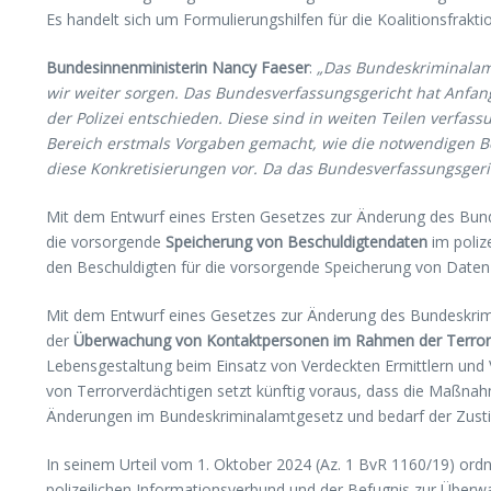
Es handelt sich um Formulierungshilfen für die Koalitionsfrak
Bundesinnenministerin Nancy Faeser
:
„Das Bundeskriminalamt
wir weiter sorgen. Das Bundesverfassungsgericht hat Anfan
der Polizei entschieden. Diese sind in weiten Teilen verfa
Bereich erstmals Vorgaben gemacht, wie die notwendigen B
diese Konkretisierungen vor. Da das Bundesverfassungsgerich
Mit dem Entwurf eines Ersten Gesetzes zur Änderung des Bund
die vorsorgende
Speicherung von Beschuldigtendaten
im poliz
den Beschuldigten für die vorsorgende Speicherung von Daten
Mit dem Entwurf eines Gesetzes zur Änderung des Bundeskrim
der
Überwachung von Kontaktpersonen im Rahmen der Terro
Lebensgestaltung beim Einsatz von Verdeckten Ermittlern un
von Terrorverdächtigen setzt künftig voraus, dass die Maßnah
Änderungen im Bundeskriminalamtgesetz und bedarf der Zus
In seinem Urteil vom 1. Oktober 2024 (Az. 1 BvR 1160/19) or
polizeilichen Informationsverbund und der Befugnis zur Übe