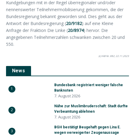
Kundgebungen mit in der Regel überregionaler und/oder
nennenswerter Teilnehmermobilisierung gekommen, die der
Bundesregierung bekannt geworden sind. Dies geht aus der
Antwort der Bundesregierung (
20/9182
) auf eine Kleine
Anfrage der Fraktion Die Linke (
20/8974
) hervor. Die
angegebenen Teilnehmerzahlen schwanken zwischen 20 und
550.
(c) HiB Nr. 882, 22.11.2023
News
Bundesbank registriert weniger falsche
1
Banknoten
7. August 2026
Nähe zur Muslimbruderschaft: Stadt durfte
2
Verbeamtung ablehnen
7. August 2026
BGH bestätigt Beugehaft gegen Lina E.
3
wegen verweigerter Zeugenaussage