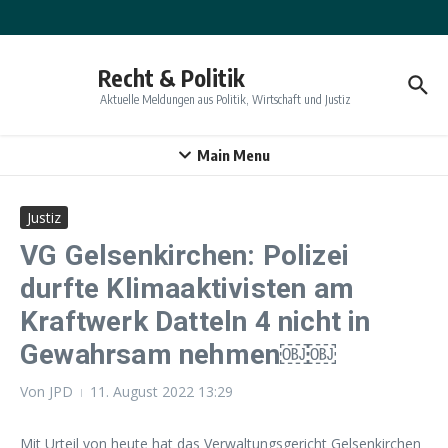
Zum Inhalt springen
Recht & Politik
Aktuelle Meldungen aus Politik, Wirtschaft und Justiz
Main Menu
Justiz
VG Gelsenkirchen: Polizei
durfte Klimaaktivisten am
Kraftwerk Datteln 4 nicht in
Gewahrsam nehmen￼￼
Von
JPD
11. August 2022
13:29
Mit Urteil von heute hat das Verwaltungsgericht Gelsenkirchen