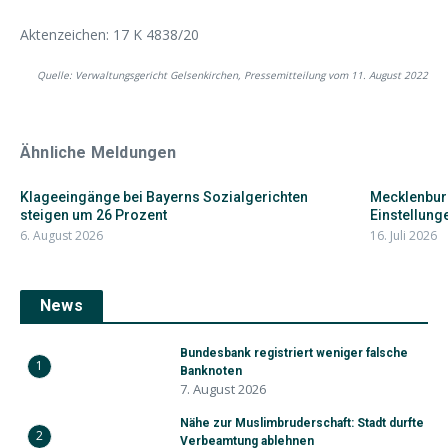
Aktenzeichen: 17 K 4838/20
Quelle: Verwaltungsgericht Gelsenkirchen, Pressemitteilung vom 11. August 2022
Ähnliche Meldungen
Klageeingänge bei Bayerns Sozialgerichten
Mecklenbur
steigen um 26 Prozent
Einstellunge
6. August 2026
16. Juli 2026
News
Bundesbank registriert weniger falsche
1
Banknoten
7. August 2026
Nähe zur Muslimbruderschaft: Stadt durfte
2
Verbeamtung ablehnen