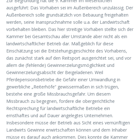
Zur Begründung hat die 9. Kammer im Wesentlichen
ausgeführt: Das Vorhaben sei im Außenbereich unzulässig. Der
Außenbereich solle grundsätzlich von Bebauung freigehalten
werden, seine Inanspruchnahme solle u.a. der Landwirtschaft
vorbehalten bleiben. Das hier streitige Vorhaben stellte sich der
Kammer bei Gesamtschau aller Umstände aber nicht als ein
landwirtschaftlicher Betrieb dar. Maßgeblich für diese
Einschätzung sei die Entstehungsgeschichte des Vorhabens,
das zunächst stark auf den Reitsport ausgerichtet sei, und vor
allem die (fehlende) Gewinnerzielungsmöglichkeit und
Gewinnerzielungsabsicht der Beigeladenen. Weil
Pferdepensionsbetriebe die Gefahr einer Umwandlung in
gewerbliche „Reiterhöfe“ gewissermaßen in sich trügen,
bestehe eine große Missbrauchsgefahr. Um diesem
Missbrauch zu begegnen, fordere die obergerichtliche
Rechtsprechung für landwirtschaftliche Betriebe ein
ernsthaftes und auf Dauer angelegtes Unternehmen.
Insbesondere müsse der Betrieb aus Sicht eines vernünftigen
Landwirts Gewinne erwirtschaften können und dem Inhaber
müsse es darauf auch ankommen. Dies konnte die Kammer