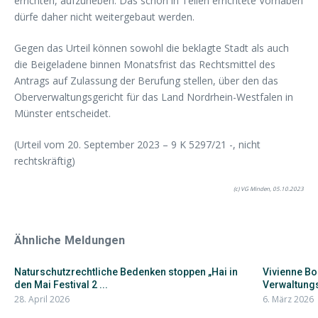
errichten, aufzuheben. Das schon in Teilen errichtete Vorhaben
dürfe daher nicht weitergebaut werden.
Gegen das Urteil können sowohl die beklagte Stadt als auch
die Beigeladene binnen Monatsfrist das Rechtsmittel des
Antrags auf Zulassung der Berufung stellen, über den das
Oberverwaltungsgericht für das Land Nordrhein-Westfalen in
Münster entscheidet.
(Urteil vom 20. September 2023 – 9 K 5297/21 -, nicht
rechtskräftig)
(c) VG Minden, 05.10.2023
Ähnliche Meldungen
Naturschutzrechtliche Bedenken stoppen „Hai in
Vivienne Bo
den Mai Festival 2 ...
Verwaltung
28. April 2026
6. März 2026