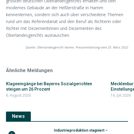
größten deutschen Oberlandesgerichts erhalten und sein
modernes Gebäude an der Heßlerstraße in Hamm
kennenlernen, sondern sich auch über verschiedene Themen
rund um das Referendariat und den Beruf als Richterin oder
Richter mit Dezernentinnen und Dezernenten des
Oberlandesgerichts austauschen.
Quelle: Oberlandesgericht Hamm, Pressemitteilung vom 25. März 2022
Ähnliche Meldungen
Klageeingänge bei Bayerns Sozialgerichten
Mecklenbur
steigen um 26 Prozent
Einstellunge
6. August 2026
16. Juli 2026
News
Industrieproduktion stagniert –