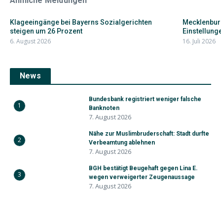
Ähnliche Meldungen
Klageeingänge bei Bayerns Sozialgerichten
Mecklenbur
steigen um 26 Prozent
Einstellunge
6. August 2026
16. Juli 2026
News
Bundesbank registriert weniger falsche
1
Banknoten
7. August 2026
Nähe zur Muslimbruderschaft: Stadt durfte
2
Verbeamtung ablehnen
7. August 2026
BGH bestätigt Beugehaft gegen Lina E.
3
wegen verweigerter Zeugenaussage
7. August 2026