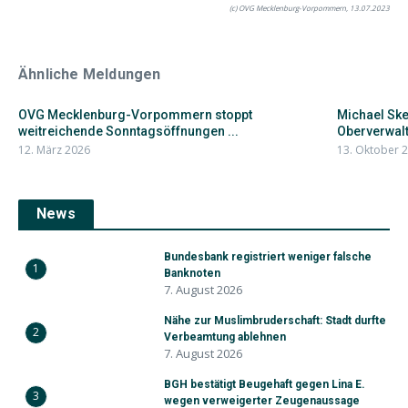
(c) OVG Mecklenburg-Vorpommern, 13.07.2023
Ähnliche Meldungen
OVG Mecklenburg-Vorpommern stoppt
Michael Ske
weitreichende Sonntagsöffnungen ...
Oberverwalt
12. März 2026
13. Oktober 
News
Bundesbank registriert weniger falsche
1
Banknoten
7. August 2026
Nähe zur Muslimbruderschaft: Stadt durfte
2
Verbeamtung ablehnen
7. August 2026
BGH bestätigt Beugehaft gegen Lina E.
3
wegen verweigerter Zeugenaussage