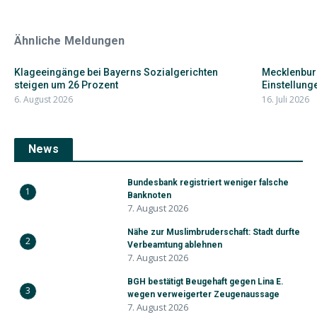
Ähnliche Meldungen
Klageeingänge bei Bayerns Sozialgerichten
Mecklenbur
steigen um 26 Prozent
Einstellunge
6. August 2026
16. Juli 2026
News
Bundesbank registriert weniger falsche
1
Banknoten
7. August 2026
Nähe zur Muslimbruderschaft: Stadt durfte
2
Verbeamtung ablehnen
7. August 2026
BGH bestätigt Beugehaft gegen Lina E.
3
wegen verweigerter Zeugenaussage
7. August 2026