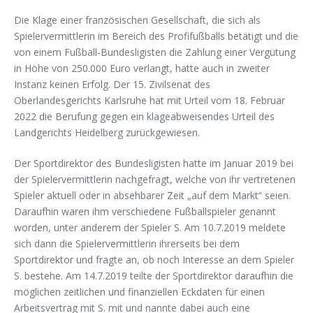
Die Klage einer französischen Gesellschaft, die sich als
Spielervermittlerin im Bereich des Profifußballs betätigt und die
von einem Fußball-Bundesligisten die Zahlung einer Vergütung
in Höhe von 250.000 Euro verlangt, hatte auch in zweiter
Instanz keinen Erfolg. Der 15. Zivilsenat des
Oberlandesgerichts Karlsruhe hat mit Urteil vom 18. Februar
2022 die Berufung gegen ein klageabweisendes Urteil des
Landgerichts Heidelberg zurückgewiesen.
Der Sportdirektor des Bundesligisten hatte im Januar 2019 bei
der Spielervermittlerin nachgefragt, welche von ihr vertretenen
Spieler aktuell oder in absehbarer Zeit „auf dem Markt“ seien.
Daraufhin waren ihm verschiedene Fußballspieler genannt
worden, unter anderem der Spieler S. Am 10.7.2019 meldete
sich dann die Spielervermittlerin ihrerseits bei dem
Sportdirektor und fragte an, ob noch Interesse an dem Spieler
S. bestehe. Am 14.7.2019 teilte der Sportdirektor daraufhin die
möglichen zeitlichen und finanziellen Eckdaten für einen
Arbeitsvertrag mit S. mit und nannte dabei auch eine