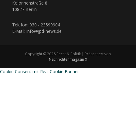
Kolonnenstraße 8
10827 Berlin
Telefon: 030 - 23599904
E-Mail: info@jpd-news.de
Copyright © 2026 Recht & Politik | Präsentiert von
Nachrichtenmagazin X
Cookie Consent mit Real Cookie Banner