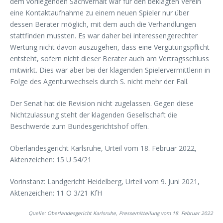
dem vorliegenden Sachverhalt war für den beklagten Verein
eine Kontaktaufnahme zu einem neuen Spieler nur über
dessen Berater möglich, mit dem auch die Verhandlungen
stattfinden mussten. Es war daher bei interessengerechter
Wertung nicht davon auszugehen, dass eine Vergütungspflicht
entsteht, sofern nicht dieser Berater auch am Vertragsschluss
mitwirkt. Dies war aber bei der klagenden Spielervermittlerin in
Folge des Agenturwechsels durch S. nicht mehr der Fall.
Der Senat hat die Revision nicht zugelassen. Gegen diese
Nichtzulassung steht der klagenden Gesellschaft die
Beschwerde zum Bundesgerichtshof offen.
Oberlandesgericht Karlsruhe, Urteil vom 18. Februar 2022,
Aktenzeichen: 15 U 54/21
Vorinstanz: Landgericht Heidelberg, Urteil vom 9. Juni 2021,
Aktenzeichen: 11 O 3/21 KfH
Quelle: Oberlandesgericht Karlsruhe, Pressemitteilung vom 18. Februar 2022