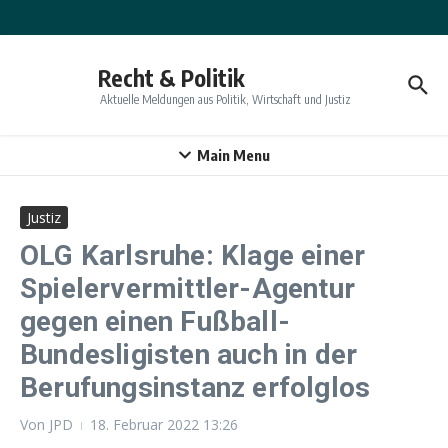
Zum Inhalt springen
Recht & Politik
Aktuelle Meldungen aus Politik, Wirtschaft und Justiz
Main Menu
Justiz
OLG Karlsruhe: Klage einer
Spielervermittler-Agentur
gegen einen Fußball-
Bundesligisten auch in der
Berufungsinstanz erfolglos
Von
JPD
18. Februar 2022
13:26