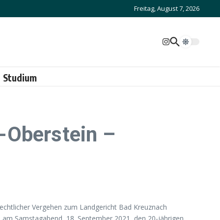
Freitag, August 7, 2026
Studium
-Oberstein –
echtlicher Vergehen zum Landgericht Bad Kreuznach
ig, am Samstagabend, 18. September 2021, den 20-jährigen