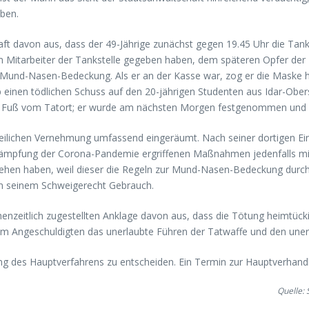
aben.
t davon aus, dass der 49-Jährige zunächst gegen 19.45 Uhr die Tanks
 Mitarbeiter der Tankstelle gegeben haben, dem späteren Opfer der T
er Mund-Nasen-Bedeckung. Als er an der Kasse war, zog er die Maske
b einen tödlichen Schuss auf den 20-jährigen Studenten aus Idar-Ober
zu Fuß vom Tatort; er wurde am nächsten Morgen festgenommen und be
zeilichen Vernehmung umfassend eingeräumt. Nach seiner dortigen Ein
ekämpfung der Corona-Pandemie ergriffenen Maßnahmen jedenfalls mitu
sehen haben, weil dieser die Regeln zur Mund-Nasen-Bedeckung durch
 von seinem Schweigerecht Gebrauch.
schenzeitlich zugestellten Anklage davon aus, dass die Tötung heimtü
e dem Angeschuldigten das unerlaubte Führen der Tatwaffe und den uner
g des Hauptverfahrens zu entscheiden. Ein Termin zur Hauptverhandl
Quelle: