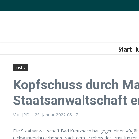
Zum Inhalt springen
Start
J
Justiz
Kopfschuss durch Mas
Staatsanwaltschaft e
Von
JPD
26. Januar 2022
08:17
Die Staatsanwaltschaft Bad Kreuznach hat gegen einen 49-jä
(Schwurgericht) erhoben. Nach dem Ergebnis der Ermittlungen 