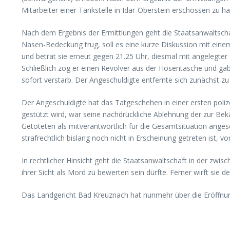
Mitarbeiter einer Tankstelle in Idar-Oberstein erschossen zu h
Nach dem Ergebnis der Ermittlungen geht die Staatsanwaltschaf
Nasen-Bedeckung trug, soll es eine kurze Diskussion mit einem
und betrat sie erneut gegen 21.25 Uhr, diesmal mit angelegt
Schließlich zog er einen Revolver aus der Hosentasche und ga
sofort verstarb. Der Angeschuldigte entfernte sich zunächst 
Der Angeschuldigte hat das Tatgeschehen in einer ersten poli
gestützt wird, war seine nachdrückliche Ablehnung der zur B
Getöteten als mitverantwortlich für die Gesamtsituation ange
strafrechtlich bislang noch nicht in Erscheinung getreten ist,
In rechtlicher Hinsicht geht die Staatsanwaltschaft in der zwi
ihrer Sicht als Mord zu bewerten sein dürfte. Ferner wirft si
Das Landgericht Bad Kreuznach hat nunmehr über die Eröffnun