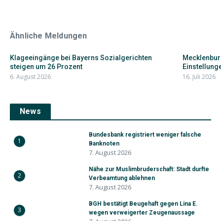
Ähnliche Meldungen
Klageeingänge bei Bayerns Sozialgerichten
Mecklenbur
steigen um 26 Prozent
Einstellunge
6. August 2026
16. Juli 2026
News
Bundesbank registriert weniger falsche
1
Banknoten
7. August 2026
Nähe zur Muslimbruderschaft: Stadt durfte
2
Verbeamtung ablehnen
7. August 2026
BGH bestätigt Beugehaft gegen Lina E.
3
wegen verweigerter Zeugenaussage