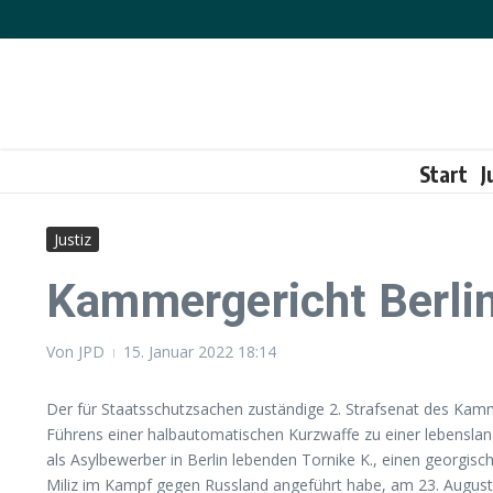
Zum Inhalt springen
Start
J
Justiz
Kammergericht Berlin
Von
JPD
15. Januar 2022
18:14
Der für Staatsschutzsachen zuständige 2. Strafsenat des Kam
Führens einer halbautomatischen Kurzwaffe zu einer lebenslan
als Asylbewerber in Berlin lebenden Tornike K., einen georg
Miliz im Kampf gegen Russland angeführt habe, am 23. August 2