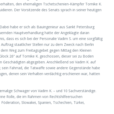
g erhalten, den ehemaligen Tschetschenien-Kämpfer Tornike K.
idieren. Der Vorsitzende des Senats sprach in seiner heutigen
 Dabei habe er sich als Bauingenieur aus Sankt Petersburg
dauernden Hauptverhandlung hatte der Angeklagte daran
, dass es sich bei der Personalie Vadim S. um eine sorgfältig
 Auftrag staatlicher Stellen nur zu dem Zweck nach Berlin
auf dem Weg zum Freitagsgebet gegen Mittag den Kleinen
Glock 26“ auf Tornike K. geschossen, dieser sei zu Boden
en Geschädigten abgegeben. Anschließend sei Vadim K. auf
; sein Fahrrad, die Tatwaffe sowie andere Gegenstände habe
en, denen sein Verhalten verdächtig erschienen war, hatten
ehemalige Schwager von Vadim K. – und 10 Sachverständige.
eine Rolle, die im Rahmen von Rechtshilfeersuchen
 Föderation, Slowakei, Spanien, Tschechien, Türkei,