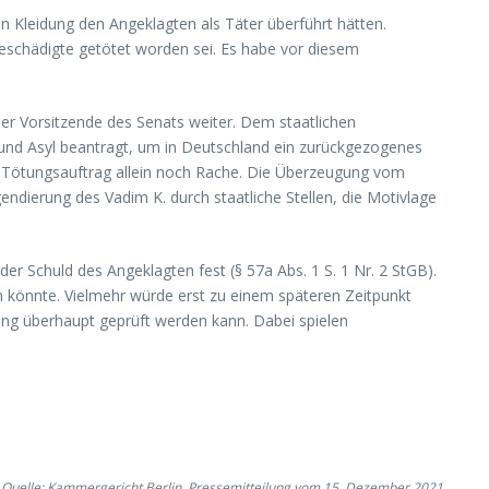
n Kleidung den Angeklagten als Täter überführt hätten.
Geschädigte getötet worden sei. Es habe vor diesem
er Vorsitzende des Senats weiter. Dem staatlichen
t und Asyl beantragt, um in Deutschland ein zurückgezogenes
en Tötungsauftrag allein noch Rache. Die Überzeugung vom
endierung des Vadim K. durch staatliche Stellen, die Motivlage
r Schuld des Angeklagten fest (§ 57a Abs. 1 S. 1 Nr. 2 StGB).
 könnte. Vielmehr würde erst zu einem späteren Zeitpunkt
ung überhaupt geprüft werden kann. Dabei spielen
Quelle: Kammergericht Berlin, Pressemitteilung vom 15. Dezember 2021