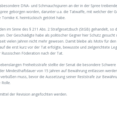
 insbesondere DNA- und Schmauchspuren an der in der Spree treibende
Spree geborgen worden, darunter u.a. die Tatwaffe, mit welcher der 
 Tornike K. heimtückisch getötet habe.
n im Sinne des § 211 Abs. 2 Strafgesetzbuch (StGB) gehandelt, so d
gen. Der Geschädigte habe als politischer Gegner hier Schutz gesuch
 seit vielen Jahren nicht mehr gewesen. Damit bleibe als Motiv für d
uf die erst kurz vor der Tat erfolgte, bewusste und zielgerichtete Leg
r Russischen Föderation nach der Tat.
enslangen Freiheitsstrafe stellte der Senat die besondere Schwere de
 der Mindesthaftdauer von 15 Jahren auf Bewährung entlassen werden
ch verbüßen muss, bevor die Aussetzung seiner Reststrafe zur Bewähr
 Rolle.
smittel der Revision angefochten werden.