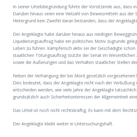
In seiner Urteilsbegründung führte der Vorsitzende aus, dass
Darüber hinaus seien eine Vielzahl von Beweismitteln aus der 
Hintergrund kein Zweifel daran bestanden, dass der Angeklagte
Der Angeklagte habe darüber hinaus aus niedrigen Beweggründe
Liquidierungsauftrag habe ein politisches Motiv zugrunde gele
Leben zu führen. Kämpferisch aktiv sei der Geschädigte schon
staatlichen Tötungsauftrag stützte der Senat im Wesentlichen a
sowie die Äußerungen und das Verhalten staatlicher Stellen de
Neben der Verhängung der bei Mord gesetzlich vorgesehenen leb
Dies bedeutet, dass der Angeklagte nicht nach der Verbüßung
entschieden werden, wie viele Jahre der Angeklagte tatsächli
grundsätzlich auch Sicherheitsinteressen der Allgemeinheit eine
Das Urteil ist noch nicht rechtskräftig. Es kann mit dem Recht
Der Angeklagte bleibt weiter in Untersuchungshaft.