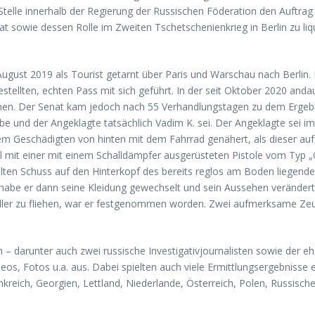
Stelle innerhalb der Regierung der Russischen Föderation den Auftra
sowie dessen Rolle im Zweiten Tschetschenienkrieg in Berlin zu liqu
ugust 2019 als Tourist getarnt über Paris und Warschau nach Berlin.
estellten, echten Pass mit sich geführt. In der seit Oktober 2020 an
nnen. Der Senat kam jedoch nach 55 Verhandlungstagen zu dem Ergebnis
e und der Angeklagte tatsächlich Vadim K. sei. Der Angeklagte sei im
 dem Geschädigten von hinten mit dem Fahrrad genähert, als dieser 
l mit einer mit einem Schalldämpfer ausgerüsteten Pistole vom Typ „
lten Schuss auf den Hinterkopf des bereits reglos am Boden liegend
habe er dann seine Kleidung gewechselt und sein Aussehen verändert
oller zu fliehen, war er festgenommen worden. Zwei aufmerksame Zeug
– darunter auch zwei russische Investigativjournalisten sowie der 
os, Fotos u.a. aus. Dabei spielten auch viele Ermittlungsergebnisse 
eich, Georgien, Lettland, Niederlande, Österreich, Polen, Russische