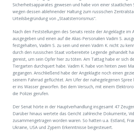
Sicherheitsapparates gewesen und habe von einer staatlichen 
wegen dessen ablehnender Haltung zum russischen Zentralstaat 
Urteilsbegründung von „Staatsterrorismus“.
Nach den Feststellungen des Senats reiste der Angeklagte im A
ausgegeben und einen auf die Alias-Personalien Vadim S. ausg
festgehalten, Vadim S. zu sein und einen Vadim K. nicht zu ke
durch den russischen Staat vorbereitete Legende gehandelt hab
gereist, um sein Opfer hier zu töten. Am Tattag habe er sich
Tiergarten durchquert habe. Vadim K. habe von hinten zwei Ma
gegangen. Anschließend habe der Angeklagte noch einen gezie
seinem Fahrrad geflüchtet. Am Ufer der nahegelegenen Spree 
er ins Wasser geworfen. Bei dem Versuch, mit einem Elektror
die Polizei gerufen.
Der Senat hörte in der Hauptverhandlung insgesamt 47 Zeugen 
Darüber hinaus wertete das Gericht zahlreiche Dokumente, Vide
zusammengetragen worden waren. So hatten u.a. Estland, Frankr
Ukraine, USA und Zypern Erkenntnisse beigesteuert.