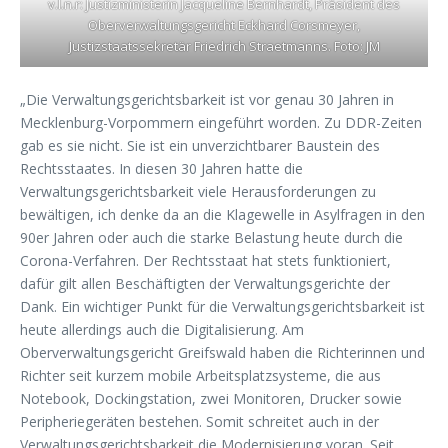
v.l.n.r: Justizministerin Jacqueline Bernhardt, Präsident des
Oberverwaltungsgericht Eckhard Corsmeyer,
Justizstaatssekretär Friedrich Straetmanns. Foto: JM
„Die Verwaltungsgerichtsbarkeit ist vor genau 30 Jahren in
Mecklenburg-Vorpommern eingeführt worden. Zu DDR-Zeiten
gab es sie nicht. Sie ist ein unverzichtbarer Baustein des
Rechtsstaates. In diesen 30 Jahren hatte die
Verwaltungsgerichtsbarkeit viele Herausforderungen zu
bewältigen, ich denke da an die Klagewelle in Asylfragen in den
90er Jahren oder auch die starke Belastung heute durch die
Corona-Verfahren. Der Rechtsstaat hat stets funktioniert,
dafür gilt allen Beschäftigten der Verwaltungsgerichte der
Dank. Ein wichtiger Punkt für die Verwaltungsgerichtsbarkeit ist
heute allerdings auch die Digitalisierung. Am
Oberverwaltungsgericht Greifswald haben die Richterinnen und
Richter seit kurzem mobile Arbeitsplatzsysteme, die aus
Notebook, Dockingstation, zwei Monitoren, Drucker sowie
Peripheriegeräten bestehen. Somit schreitet auch in der
Verwaltungsgerichtsbarkeit die Modernisierung voran. Seit