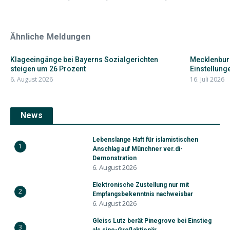
Ähnliche Meldungen
Klageeingänge bei Bayerns Sozialgerichten
Mecklenbur
steigen um 26 Prozent
Einstellunge
6. August 2026
16. Juli 2026
News
Lebenslange Haft für islamistischen
1
Anschlag auf Münchner ver.di-
Demonstration
6. August 2026
Elektronische Zustellung nur mit
2
Empfangsbekenntnis nachweisbar
6. August 2026
Gleiss Lutz berät Pinegrove bei Einstieg
3