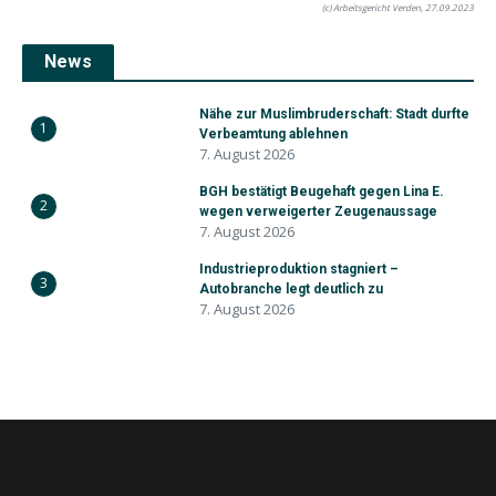
(c) Arbeitsgericht Verden, 27.09.2023
News
Nähe zur Muslimbruderschaft: Stadt durfte
1
Verbeamtung ablehnen
7. August 2026
BGH bestätigt Beugehaft gegen Lina E.
2
wegen verweigerter Zeugenaussage
7. August 2026
Industrieproduktion stagniert –
3
Autobranche legt deutlich zu
7. August 2026