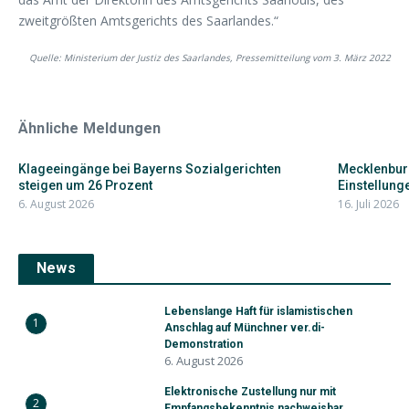
zweitgrößten Amtsgerichts des Saarlandes.“
Quelle: Ministerium der Justiz des Saarlandes, Pressemitteilung vom 3. März 2022
Ähnliche Meldungen
Klageeingänge bei Bayerns Sozialgerichten
Mecklenbur
steigen um 26 Prozent
Einstellunge
6. August 2026
16. Juli 2026
News
Lebenslange Haft für islamistischen
1
Anschlag auf Münchner ver.di-
Demonstration
6. August 2026
Elektronische Zustellung nur mit
2
Empfangsbekenntnis nachweisbar