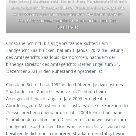
Foto (v.l.n.r.): Staatssekretär Roland Theis, Vorsitzende Richterin
am Landgericht Christiane Schmitt, Präsident des Landgerichts
Hans-Peter Freymann, Präsidentin des Oberlandesgerichts
Margot Burmeister; Quelle: Ministerium der Justiz des
Saarlandes
Christiane Schmitt, bislang Vorsitzende Richterin am
Landgericht Saarbrücken, hat am 1. Januar 2022 die Leitung
des Amtsgerichts Saarlouis übernommen, nachdem der
bisherige Direktor des Amtsgerichts Steffen Engel zum 31.
Dezember 2021 in den Ruhestand eingetreten ist.
Christiane Schmitt trat 1995 in den höheren Justizdienst des
Saarlandes ein. Zunächst war sie als Richterin beim
Amtsgericht Lebach tätig. Im Jahr 2003 erfolgte ihre
Abordnung zum Ministerium der Justiz, wo sie die Funktion der
Pressesprecherin übernahm. Im Jahr 2004 kehrte Christiane
Schmitt in den richterlichen Dienst zurück und wechselte zum
Landgericht Saarbrücken. Dort war sie zunächst als zunächst
beisitzende Richterin in mehreren Strafkammern tätig, bevor