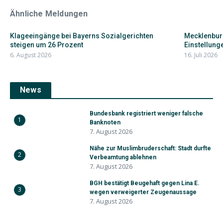
Ähnliche Meldungen
Klageeingänge bei Bayerns Sozialgerichten
Mecklenbur
steigen um 26 Prozent
Einstellunge
6. August 2026
16. Juli 2026
News
Bundesbank registriert weniger falsche
1
Banknoten
7. August 2026
Nähe zur Muslimbruderschaft: Stadt durfte
2
Verbeamtung ablehnen
7. August 2026
BGH bestätigt Beugehaft gegen Lina E.
3
wegen verweigerter Zeugenaussage
7. August 2026