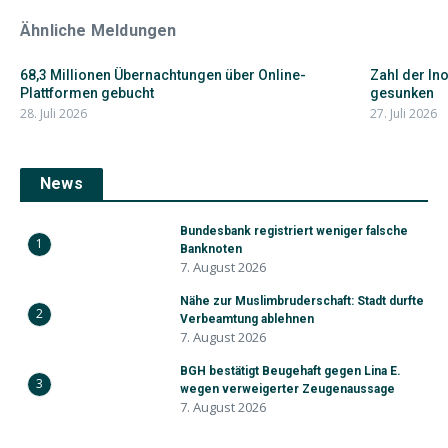
Ähnliche Meldungen
68,3 Millionen Übernachtungen über Online-
Zahl der I
Plattformen gebucht
gesunken
28. Juli 2026
27. Juli 2026
News
Bundesbank registriert weniger falsche
1
Banknoten
7. August 2026
Nähe zur Muslimbruderschaft: Stadt durfte
2
Verbeamtung ablehnen
7. August 2026
BGH bestätigt Beugehaft gegen Lina E.
3
wegen verweigerter Zeugenaussage
7. August 2026