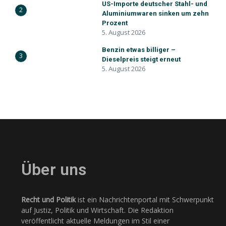
US-Importe deutscher Stahl- und
2
Aluminiumwaren sinken um zehn
Prozent
5. August 2026
Benzin etwas billiger –
3
Dieselpreis steigt erneut
5. August 2026
Über uns
Recht und Politik
ist ein Nachrichtenportal mit Schwerpunkt
auf Justiz, Politik und Wirtschaft. Die Redaktion
veröffentlicht aktuelle Meldungen im Stil einer