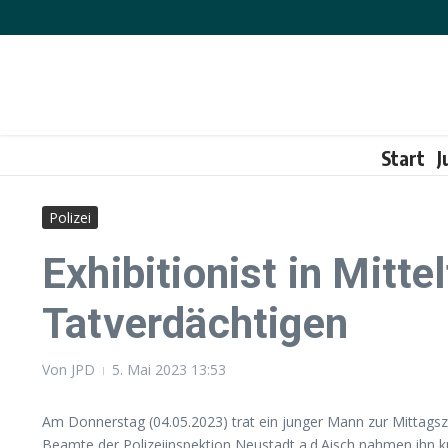
Zum Inhalt springen
Start
J
Polizei
Exhibitionist in Mitt
Tatverdächtigen
Von
JPD
5. Mai 2023
13:53
Am Donnerstag (04.05.2023) trat ein junger Mann zur Mittagsze
Beamte der Polizeiinspektion Neustadt a.d.Aisch nahmen ihn ku