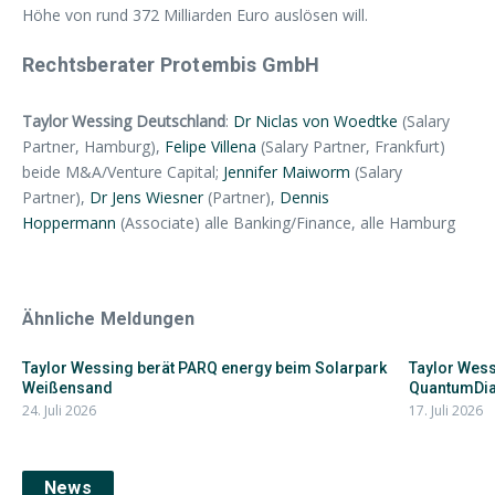
Höhe von rund 372 Milliarden Euro auslösen will.
Rechtsberater Protembis GmbH
Taylor Wessing Deutschland
:
Dr Niclas von Woedtke
(Salary
Partner, Hamburg),
Felipe Villena
(Salary Partner, Frankfurt)
beide M&A/Venture Capital;
Jennifer Maiworm
(Salary
Partner),
Dr Jens Wiesner
(Partner),
Dennis
Hoppermann
(Associate) alle Banking/Finance, alle Hamburg
Ähnliche Meldungen
Taylor Wessing berät PARQ energy beim Solarpark
Taylor Wessi
Weißensand
QuantumDi
24. Juli 2026
17. Juli 2026
News