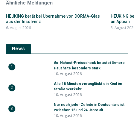
Ähnliche Meldungen
HEUKING berät bei Übernahme von DORMA-Glas
HEUKING ber
aus der Insolvenz
an Aptean
6. August 2026
5. August 202
News
ifo: Nahost-Preisschock belastet ärmere
1
Haushalte besonders stark
10. August 2026
Alle 18 Minuten verunglückt ein Kind im
2
Straßenverkehr
10. August 2026
Nur noch jeder Zehnte in Deutschland ist
3
zwischen 15 und 24 Jahre alt
10. August 2026